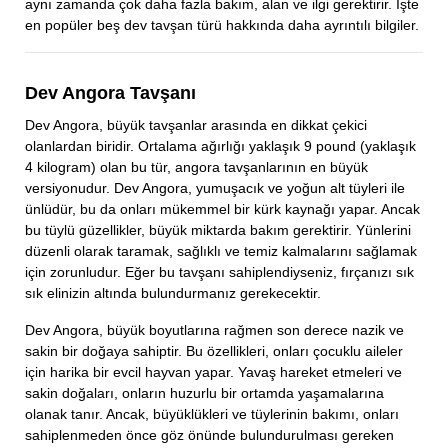
aynı zamanda çok daha fazla bakım, alan ve ilgi gerektirir. İşte
en popüler beş dev tavşan türü hakkında daha ayrıntılı bilgiler.
Dev Angora Tavşanı
Dev Angora, büyük tavşanlar arasında en dikkat çekici
olanlardan biridir. Ortalama ağırlığı yaklaşık 9 pound (yaklaşık
4 kilogram) olan bu tür, angora tavşanlarının en büyük
versiyonudur. Dev Angora, yumuşacık ve yoğun alt tüyleri ile
ünlüdür, bu da onları mükemmel bir kürk kaynağı yapar. Ancak
bu tüylü güzellikler, büyük miktarda bakım gerektirir. Yünlerini
düzenli olarak taramak, sağlıklı ve temiz kalmalarını sağlamak
için zorunludur. Eğer bu tavşanı sahiplendiyseniz, fırçanızı sık
sık elinizin altında bulundurmanız gerekecektir.
Dev Angora, büyük boyutlarına rağmen son derece nazik ve
sakin bir doğaya sahiptir. Bu özellikleri, onları çocuklu aileler
için harika bir evcil hayvan yapar. Yavaş hareket etmeleri ve
sakin doğaları, onların huzurlu bir ortamda yaşamalarına
olanak tanır. Ancak, büyüklükleri ve tüylerinin bakımı, onları
sahiplenmeden önce göz önünde bulundurulması gereken