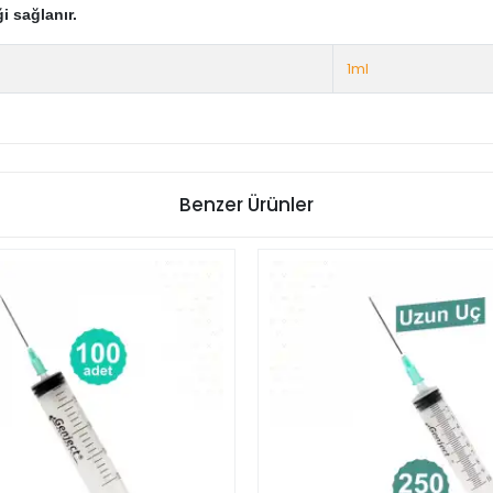
i sağlanır.
1ml
Benzer Ürünler