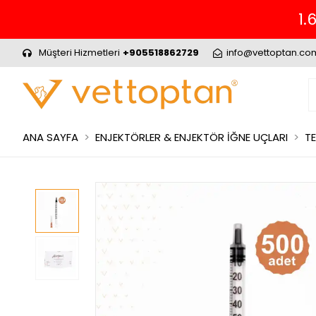
1.699₺ ve Üzeri Alışverinizde ÜCRETSİZ
Müşteri Hizmetleri
+905518862729
info@vettoptan.co
ANA SAYFA
ENJEKTÖRLER & ENJEKTÖR İĞNE UÇLARI
TE