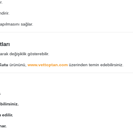
r.
dirir.
yapılmasını sağlar.
ları
rak değişiklik gösterebilir.
 Kutu
ürününü,
www.vettoptan.com
üzerinden temin edebilirsiniz.
.
ilirsiniz.
 edilir.
nar.