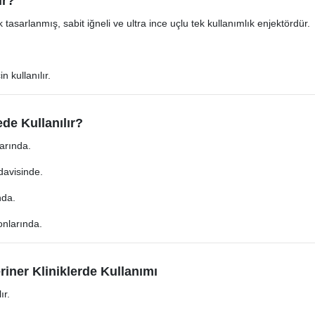
ir?
 tasarlanmış, sabit iğneli ve ultra ince uçlu tek kullanımlık enjektördür.
n kullanılır.
de Kullanılır?
larında.
davisinde.
nda.
onlarında.
riner Kliniklerde Kullanımı
ır.