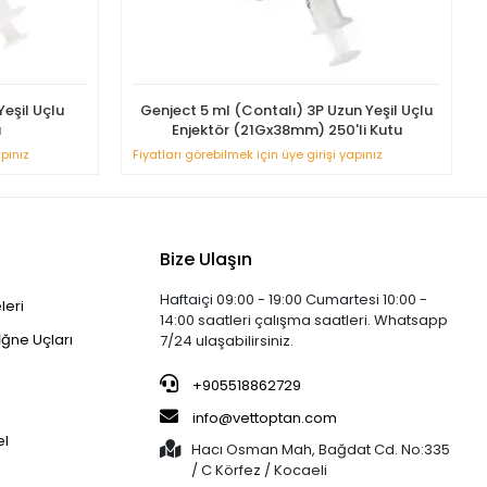
Yeşil Uçlu
Genject 5 ml (Contalı) 3P Uzun Yeşil Uçlu
u
Enjektör (21Gx38mm) 250'li Kutu
apınız
Fiyatları görebilmek için üye girişi yapınız
Bize Ulaşın
Haftaiçi 09:00 - 19:00 Cumartesi 10:00 -
leri
14:00 saatleri çalışma saatleri. Whatsapp
İğne Uçları
7/24 ulaşabilirsiniz.
+905518862729
info@vettoptan.com
el
Hacı Osman Mah, Bağdat Cd. No:335
/ C Körfez / Kocaeli