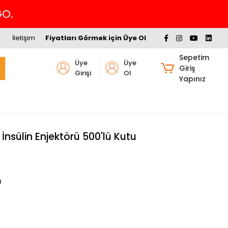
İletişim
Fiyatları Görmek için Üye Ol
Sepetim
Üye
Üye
Giriş
Girişi
Ol
Yapınız
İnsülin Enjektörü 500'lü Kutu
ı