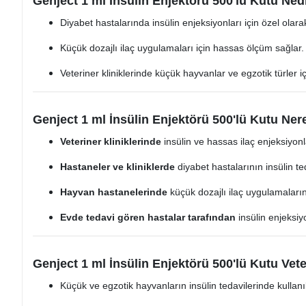
Genject 1 ml İnsülin Enjektörü 500'lü Kutu Ned
Diyabet hastalarında insülin enjeksiyonları için özel olarak
Küçük dozajlı ilaç uygulamaları için hassas ölçüm sağlar.
Veteriner kliniklerinde küçük hayvanlar ve egzotik türler içi
Genject 1 ml İnsülin Enjektörü 500'lü Kutu Nere
Veteriner kliniklerinde
insülin ve hassas ilaç enjeksiyon
Hastaneler ve kliniklerde
diyabet hastalarının insülin te
Hayvan hastanelerinde
küçük dozajlı ilaç uygulamaları
Evde tedavi gören hastalar tarafından
insülin enjeksiy
Genject 1 ml İnsülin Enjektörü 500'lü Kutu Vete
Küçük ve egzotik hayvanların insülin tedavilerinde kullanıl