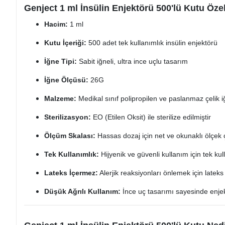
Genject 1 ml İnsülin Enjektörü 500'lü Kutu Özell
Hacim:
1 ml
Kutu İçeriği:
500 adet tek kullanımlık insülin enjektörü
İğne Tipi:
Sabit iğneli, ultra ince uçlu tasarım
İğne Ölçüsü:
26G
Malzeme:
Medikal sınıf polipropilen ve paslanmaz çelik 
Sterilizasyon:
EO (Etilen Oksit) ile sterilize edilmiştir
Ölçüm Skalası:
Hassas dozaj için net ve okunaklı ölçek ç
Tek Kullanımlık:
Hijyenik ve güvenli kullanım için tek kull
Lateks İçermez:
Alerjik reaksiyonları önlemek için late
Düşük Ağrılı Kullanım:
İnce uç tasarımı sayesinde enjek