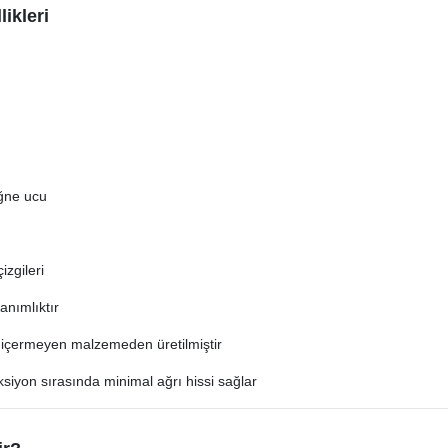
ikleri
iğne ucu
izgileri
anımlıktır
ks içermeyen malzemeden üretilmiştir
siyon sırasında minimal ağrı hissi sağlar