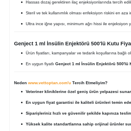
Hassas dozaj gerektiren ilaç enjeksiyonlarında tercih edili
Steril ve tek kullanımlık olması enfeksiyon riskini en aza in
Ultra ince iğne yapısı, minimum ağrı hissi ile enjeksiyon 
Genject 1 ml İnsülin Enjektörü 500'lü Kutu Fiyat
Ürün fiyatları, kampanyalar ve tedarik koşullarına bağlı ola
En uygun fiyatlı
Genject 1 ml İnsülin Enjektörü 500'lü
Neden
www.vettoptan.com'u
Tercih Etmeliyim?
Veteriner kliniklerine özel geniş ürün yelpazesi sunar
En uygun fiyat garantisi ile kaliteli ürünleri temin edeb
Siparişleriniz hızlı ve güvenilir şekilde kapınıza teslim
Yüksek kalite standartlarına sahip orijinal ürünler su