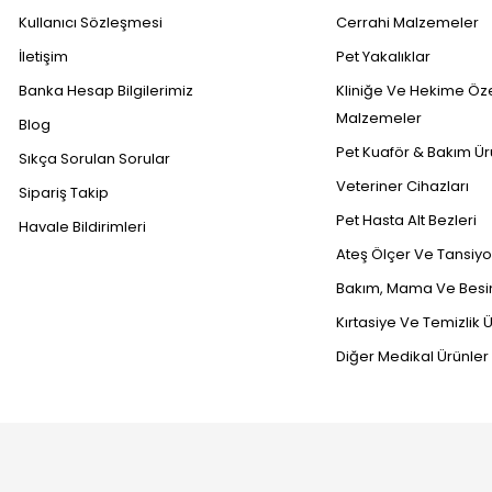
Kullanıcı Sözleşmesi
Cerrahi Malzemeler
İletişim
Pet Yakalıklar
Banka Hesap Bilgilerimiz
Kliniğe Ve Hekime Öz
Malzemeler
Blog
Pet Kuaför & Bakım Ür
Sıkça Sorulan Sorular
Veteriner Cihazları
Sipariş Takip
Pet Hasta Alt Bezleri
Havale Bildirimleri
Ateş Ölçer Ve Tansiyon
Bakım, Mama Ve Besin
Kırtasiye Ve Temizlik Ü
Diğer Medikal Ürünler