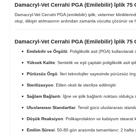
Damacryl-Vet Cerrahi PGA (Emilebilir) İplik 75 
Damacryl-Vet Cerrahi PGA (emilebilir) iplik, veteriner kliniklerind
olup, dikişin atılmasının ardından zamanla vücutta çözünür ve h
Damacryl-Vet Cerrahi PGA (Emilebilir) İplik 75 C
Emilebilir ve Örgülü
: Poliglikolik asit (PGA) kullanılarak ü
Yüksek Kalite
: Sentetik ve eşit çaptaki poliglikolik asit ip
Pürüzsüz Örgü
: İleri teknolojiler sayesinde pürüzsüz örg
Sterilizasyon
: Etilen oksit ile sterilize edilmiştir.
Sağlam Bağlantı
: İğne ve iplik bağlantı noktası oldukça
Uluslararası Standartlar
: Tensil gücü uluslararası stand
Düşük Reaksiyon
: Polikaprolakton ve kalsiyum stearat 
Emilim Süresi
: 50-80 gün arasında tamamlanır; 2 hafta 