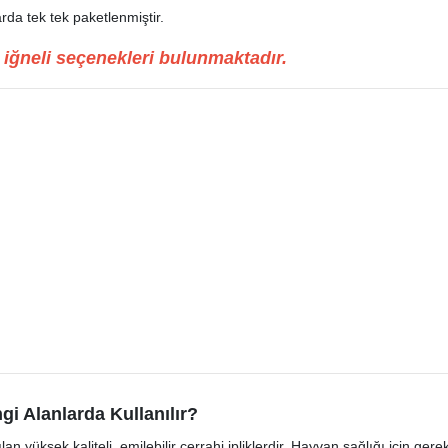
rda tek tek paketlenmiştir.
 iğneli seçenekleri bulunmaktadır.
gi Alanlarda Kullanılır?
lan yüksek kaliteli, emilebilir cerrahi ipliklerdir. Hayvan sağlığı için ger