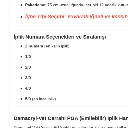
Paketleme
: 75 cm uzunluğunda, her biri 12 adetlik kutula
İğne Tipi Seçimi
:
Yuvarlak iğneli ve keskin
İplik Numara Seçenekleri ve Sıralanışı
2 numara
(en kalın iplik)
1/0
2/0
3/0
4/0
5/0
(en ince iplik)
Damacryl-Vet Cerrahi PGA (Emilebilir) İplik Han
Damacryl-Vet Cerrahi PGA iplikleri, veteriner kliniklerinde kullanı