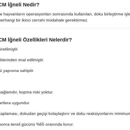
CM İğneli Nedir?
e hayvanların operasyonları sonrasında kullanılan, doku birleştirme işlemi 
erhangi bir ikinci cerrahi müdahale gerektirmez.
M İğneli Özellikleri Nelerdir?
retilmiştir.
liklerinden imal edilmiştir.
ü yapısına sahiptir.
 sağlamdır, kopma riski yoktur.
artlara uygundur.
kaplaması, dokudan geçişi kolaylaştırır ve doku reaksiyonlarını minimuma
sonra tensil gücünü %65 oranında korur.