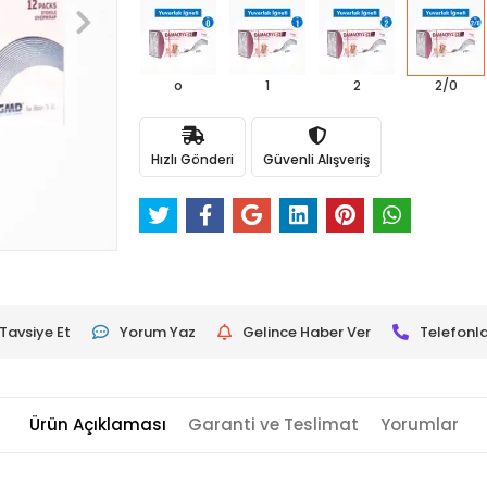
o
1
2
2/0
Hızlı Gönderi
Güvenli Alışveriş
Tavsiye Et
Yorum Yaz
Gelince Haber Ver
Telefonla
Ürün Açıklaması
Garanti ve Teslimat
Yorumlar