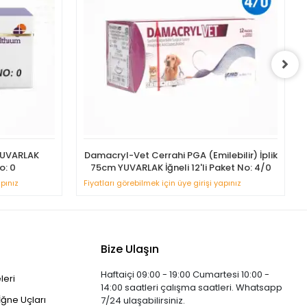
YUVARLAK
Damacryl-Vet Cerrahi PGA (Emilebilir) İplik
o: 0
75cm YUVARLAK İğneli 12'li Paket No: 4/0
apınız
Fiyatları görebilmek için üye girişi yapınız
Bize Ulaşın
Haftaiçi 09:00 - 19:00 Cumartesi 10:00 -
leri
14:00 saatleri çalışma saatleri. Whatsapp
İğne Uçları
7/24 ulaşabilirsiniz.