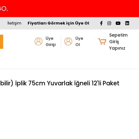
de %4 İNDİRİM
İletişim
Fiyatları Görmek için Üye Ol
Sepetim
Üye
Üye
Giriş
Girişi
Ol
Yapınız
ir) İplik 75cm Yuvarlak İğneli 12'li Paket