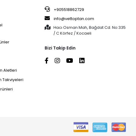
+905518862729
info@vettoptan.com
el
Hacı Osman Mah, Bağdat Cd. No:335
/ C Körfez / Kocaeli
ünler
Bizi Takip Edin
 Aletleri
 Takviyeleri
rünleri