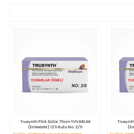
Trusynth PGA Sütür 75cm YUVARLAK
Trusynt
(Emilebilir) 12'li Kutu No: 2/0
(Em
Fiyatları görebilmek için üye girişi yapınız
Fiyatları göreb