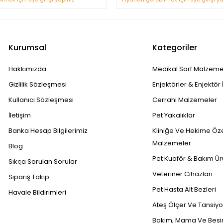
Kurumsal
Kategoriler
Hakkımızda
Medikal Sarf Malzeme
Gizlilik Sözleşmesi
Enjektörler & Enjektör 
Kullanıcı Sözleşmesi
Cerrahi Malzemeler
İletişim
Pet Yakalıklar
Banka Hesap Bilgilerimiz
Kliniğe Ve Hekime Öz
Malzemeler
Blog
Pet Kuaför & Bakım Ür
Sıkça Sorulan Sorular
Veteriner Cihazları
Sipariş Takip
Pet Hasta Alt Bezleri
Havale Bildirimleri
Ateş Ölçer Ve Tansiyon
Bakım, Mama Ve Besin