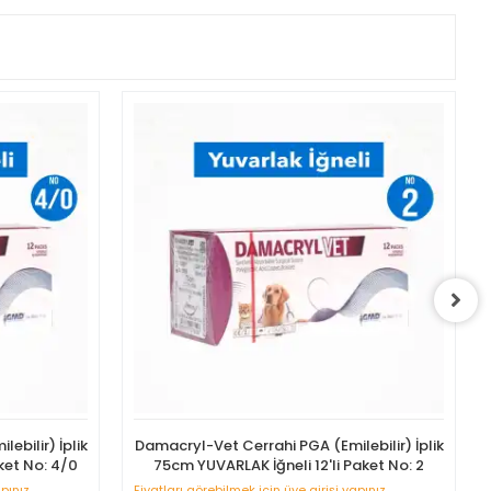
ebilir) İplik
Damacryl-Vet Cerrahi PGA (Emilebilir) İplik
ket No: 4/0
75cm YUVARLAK İğneli 12'li Paket No: 2
apınız
Fiyatları görebilmek için üye girişi yapınız