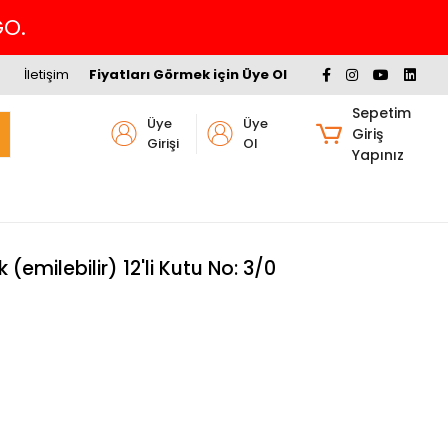
Havalede %4 İNDİRİM
İletişim
Fiyatları Görmek için Üye Ol
Sepetim
Üye
Üye
Giriş
Girişi
Ol
Yapınız
emilebilir) 12'li Kutu No: 3/0