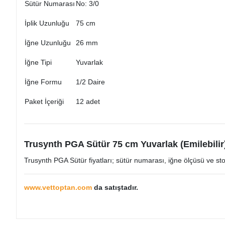
Sütür Numarası
No: 3/0
İplik Uzunluğu
75 cm
İğne Uzunluğu
26 mm
İğne Tipi
Yuvarlak
İğne Formu
1/2 Daire
Paket İçeriği
12 adet
Trusynth PGA Sütür 75 cm Yuvarlak (Emilebilir)
Trusynth PGA Sütür fiyatları; sütür numarası, iğne ölçüsü ve stok
www.vettoptan.com
da satıştadır.