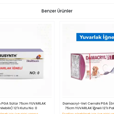
Benzer Ürünler
h PGA Sütür 75cm YUVARLAK
Damacryl-Vet Cerrahi PGA (Emil
ilebilir) 12'li Kutu No: 0
75cm YUVARLAK İğneli 12'li Pa
ilmek için üye girişi yapınız
Fiyatları görebilmek için üye girişi y