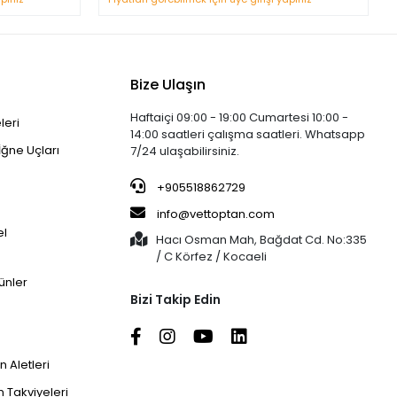
Bize Ulaşın
Haftaiçi 09:00 - 19:00 Cumartesi 10:00 -
leri
14:00 saatleri çalışma saatleri. Whatsapp
İğne Uçları
7/24 ulaşabilirsiniz.
+905518862729
info@vettoptan.com
el
Hacı Osman Mah, Bağdat Cd. No:335
/ C Körfez / Kocaeli
ünler
Bizi Takip Edin
 Aletleri
 Takviyeleri