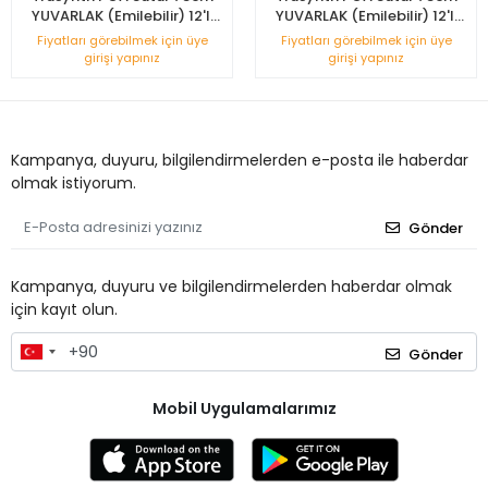
YUVARLAK (Emilebilir) 12'li
YUVARLAK (Emilebilir) 12'li
Kutu No: 3/0
Kutu No: 0
Fiyatları görebilmek için üye
Fiyatları görebilmek için üye
girişi yapınız
girişi yapınız
Kampanya, duyuru, bilgilendirmelerden e-posta ile haberdar
olmak istiyorum.
Gönder
Kampanya, duyuru ve bilgilendirmelerden haberdar olmak
için kayıt olun.
Gönder
Mobil Uygulamalarımız