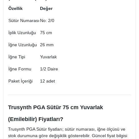
Özellik
Değer
Sütür Numarası
No: 2/0
İplik Uzunluğu
75 cm
İğne Uzunluğu
26 mm
İğne Tipi
Yuvarlak
İğne Formu
1/2 Daire
Paket İçeriği
12 adet
Trusynth PGA Sütür 75 cm Yuvarlak
(Emilebilir) Fiyatları?
Trusynth PGA Sütür fiyatları; sütür numarası, iğne ölçüsü ve
stok durumuna göre değişiklik gösterebilir. Güncel fiyat bilgisi