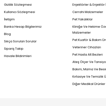
Gizlilik Sözleşmesi
Enjektörler & Enjektör 
Kullanıcı Sözleşmesi
Cerrahi Malzemeler
İletişim
Pet Yakalıklar
Banka Hesap Bilgilerimiz
Kliniğe Ve Hekime Öz
Malzemeler
Blog
Pet Kuaför & Bakım Ür
Sıkça Sorulan Sorular
Veteriner Cihazları
Sipariş Takip
Pet Hasta Alt Bezleri
Havale Bildirimleri
Ateş Ölçer Ve Tansiyon
Bakım, Mama Ve Besin
Kırtasiye Ve Temizlik Ü
Diğer Medikal Ürünler