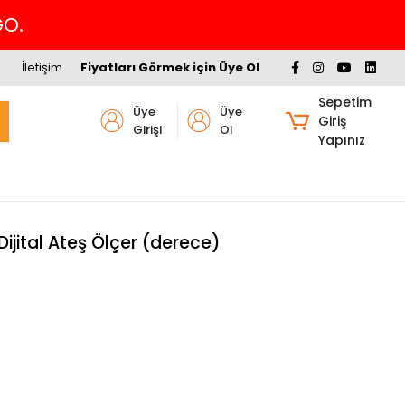
GO.
İletişim
Fiyatları Görmek için Üye Ol
Sepetim
Üye
Üye
Giriş
Girişi
Ol
Yapınız
ijital Ateş Ölçer (derece)