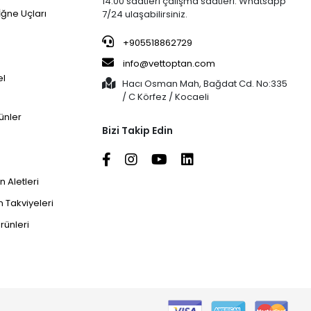
14:00 saatleri çalışma saatleri. Whatsapp
İğne Uçları
7/24 ulaşabilirsiniz.
+905518862729
info@vettoptan.com
el
Hacı Osman Mah, Bağdat Cd. No:335
/ C Körfez / Kocaeli
ünler
Bizi Takip Edin
 Aletleri
 Takviyeleri
rünleri