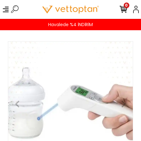
0
Havalede %4 İNDİRİM