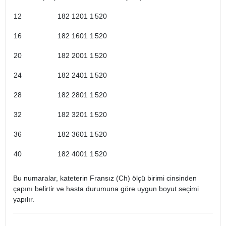
12
182 1201 1
520
16
182 1601 1
520
20
182 2001 1
520
24
182 2401 1
520
28
182 2801 1
520
32
182 3201 1
520
36
182 3601 1
520
40
182 4001 1
520
Bu numaralar, kateterin Fransız (Ch) ölçü birimi cinsinden
çapını belirtir ve hasta durumuna göre uygun boyut seçimi
yapılır. ​