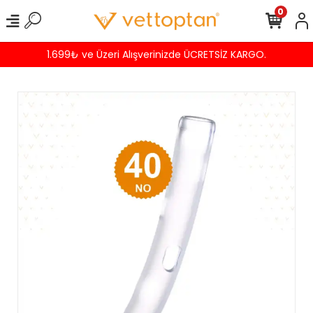
0
9₺ ve Üzeri Alışverinizde ÜCRETSİZ KARGO.