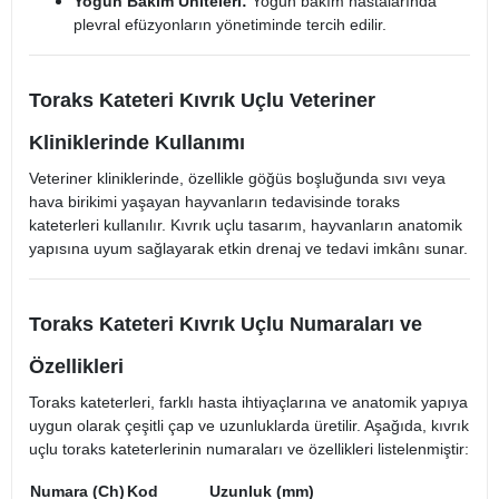
Yoğun Bakım Üniteleri:
Yoğun bakım hastalarında
plevral efüzyonların yönetiminde tercih edilir.​
Toraks Kateteri Kıvrık Uçlu Veteriner
Kliniklerinde Kullanımı
Veteriner kliniklerinde, özellikle göğüs boşluğunda sıvı veya
hava birikimi yaşayan hayvanların tedavisinde toraks
kateterleri kullanılır. Kıvrık uçlu tasarım, hayvanların anatomik
yapısına uyum sağlayarak etkin drenaj ve tedavi imkânı sunar.​
Toraks Kateteri Kıvrık Uçlu Numaraları ve
Özellikleri
Toraks kateterleri, farklı hasta ihtiyaçlarına ve anatomik yapıya
uygun olarak çeşitli çap ve uzunluklarda üretilir. Aşağıda, kıvrık
uçlu toraks kateterlerinin numaraları ve özellikleri listelenmiştir:​
Numara (Ch)
Kod
Uzunluk (mm)