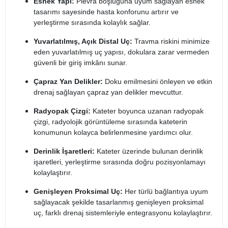
Esnek Yapı:
Plevra boşluğuna uyum sağlayan esnek
tasarımı sayesinde hasta konforunu artırır ve
yerleştirme sırasında kolaylık sağlar.
Yuvarlatılmış, Açık Distal Uç:
Travma riskini minimize
eden yuvarlatılmış uç yapısı, dokulara zarar vermeden
güvenli bir giriş imkânı sunar.
Çapraz Yan Delikler:
Doku emilmesini önleyen ve etkin
drenaj sağlayan çapraz yan delikler mevcuttur.
Radyopak Çizgi:
Kateter boyunca uzanan radyopak
çizgi, radyolojik görüntüleme sırasında kateterin
konumunun kolayca belirlenmesine yardımcı olur.
Derinlik İşaretleri:
Kateter üzerinde bulunan derinlik
işaretleri, yerleştirme sırasında doğru pozisyonlamayı
kolaylaştırır.
Genişleyen Proksimal Uç:
Her türlü bağlantıya uyum
sağlayacak şekilde tasarlanmış genişleyen proksimal
uç, farklı drenaj sistemleriyle entegrasyonu kolaylaştırır.