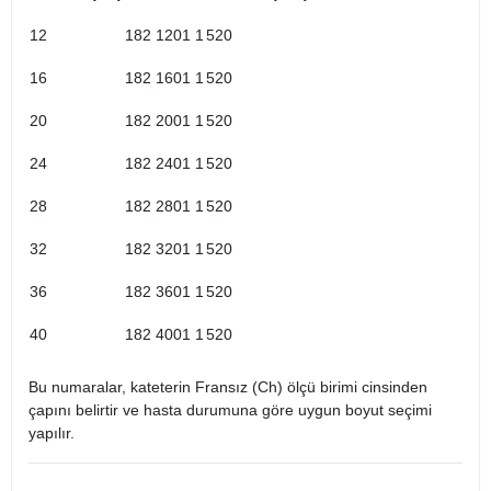
12
182 1201 1
520
16
182 1601 1
520
20
182 2001 1
520
24
182 2401 1
520
28
182 2801 1
520
32
182 3201 1
520
36
182 3601 1
520
40
182 4001 1
520
Bu numaralar, kateterin Fransız (Ch) ölçü birimi cinsinden
çapını belirtir ve hasta durumuna göre uygun boyut seçimi
yapılır. ​