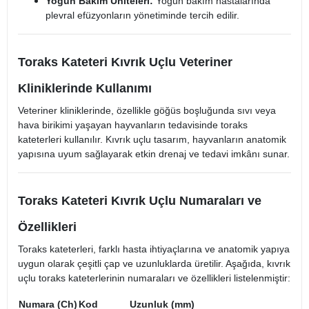
Yoğun Bakım Üniteleri:
Yoğun bakım hastalarında
plevral efüzyonların yönetiminde tercih edilir.​
Toraks Kateteri Kıvrık Uçlu Veteriner
Kliniklerinde Kullanımı
Veteriner kliniklerinde, özellikle göğüs boşluğunda sıvı veya
hava birikimi yaşayan hayvanların tedavisinde toraks
kateterleri kullanılır. Kıvrık uçlu tasarım, hayvanların anatomik
yapısına uyum sağlayarak etkin drenaj ve tedavi imkânı sunar.​
Toraks Kateteri Kıvrık Uçlu Numaraları ve
Özellikleri
Toraks kateterleri, farklı hasta ihtiyaçlarına ve anatomik yapıya
uygun olarak çeşitli çap ve uzunluklarda üretilir. Aşağıda, kıvrık
uçlu toraks kateterlerinin numaraları ve özellikleri listelenmiştir:​
Numara (Ch)
Kod
Uzunluk (mm)