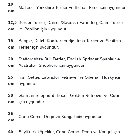
10
Maltese, Yorkshire Terrier ve Bichon Frise için uygundur.
cm
12,5
Border Terrier, Danish/Swedish Farmdog, Cairn Terrier
cm
ve Papillon için uygundur.
15
Beagle, Dutch Kooikerhondje, Irish Terrier ve Scottish
cm
Terrier için uygundur.
20
Staffordshire Bull Terrier, English Springer Spaniel ve
cm
Australian Shepherd için uygundur.
25
Irish Setter, Labrador Retriever ve Siberian Husky için
cm
uygundur.
30
German Shepherd, Boxer, Golden Retriever ve Collie
cm
için uygundur.
35
Cane Corso, Dogo ve Kangal için uygundur.
cm
40
Büyük ırk köpekler, Cane Corso, Dogo ve Kangal için