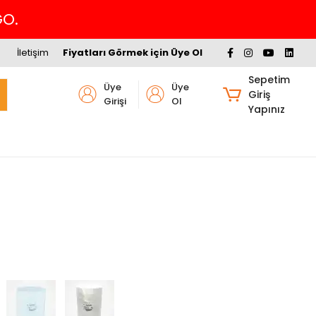
GO.
İletişim
Fiyatları Görmek için Üye Ol
Sepetim
Üye
Üye
Giriş
Girişi
Ol
Yapınız