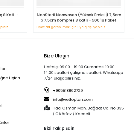
 8 Katlı -
NonSteril Nonwoven (Yüksek Emicili) 7,5cm
x 7,5cm Kompres 8 Katlı - 500'lü Paket
apınız
Fiyatları görebilmek için üye girişi yapınız
Bize Ulaşın
Haftaiçi 09:00 - 19:00 Cumartesi 10:00 -
leri
14:00 saatleri çalışma saatleri. Whatsapp
İğne Uçları
7/24 ulaşabilirsiniz.
+905518862729
info@vettoptan.com
el
Hacı Osman Mah, Bağdat Cd. No:335
/ C Körfez / Kocaeli
ünler
Bizi Takip Edin