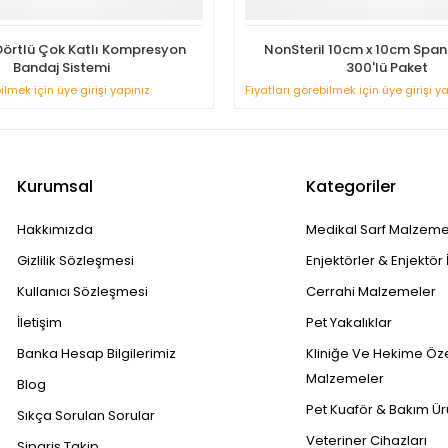
Dörtlü Çok Katlı Kompresyon
NonSteril 10cm x 10cm Spanç
Bandaj Sistemi
300'lü Paket
ilmek için üye girişi yapınız
Fiyatları görebilmek için üye girişi y
Kurumsal
Kategoriler
Hakkımızda
Medikal Sarf Malzeme
Gizlilik Sözleşmesi
Enjektörler & Enjektör 
Kullanıcı Sözleşmesi
Cerrahi Malzemeler
İletişim
Pet Yakalıklar
Banka Hesap Bilgilerimiz
Kliniğe Ve Hekime Öz
Malzemeler
Blog
Pet Kuaför & Bakım Ür
Sıkça Sorulan Sorular
Veteriner Cihazları
Sipariş Takip