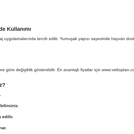
de Kullanımı
daj uygulamalarında tercih edilir. Yumuşak yapısı sayesinde hayvan dos
 göre değişiklik gösterebilir. En avantajlı fiyatlar için
www.vettoptan.
iz?
.
ilirsiniz.
 edilir.
nar.