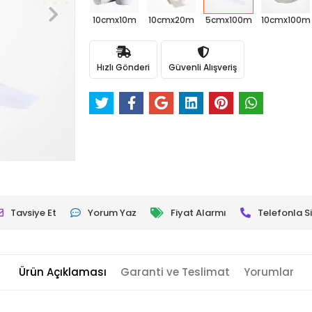
10cmx10m
10cmx20m
5cmx100m
10cmx100m
Hızlı Gönderi
Güvenli Alışveriş
Tavsiye Et
Yorum Yaz
Fiyat Alarmı
Telefonla Si
Ürün Açıklaması
Garanti ve Teslimat
Yorumlar