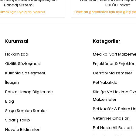
Bandaj Sistemi
300'lü Paket
ilmek için üye girişi yapınız
Fiyatları görebilmek için üye girişi y
Kurumsal
Kategoriler
Hakkımızda
Medikal Sarf Malzeme
Gizlilik Sözleşmesi
Enjektörler & Enjektör 
Kullanıcı Sözleşmesi
Cerrahi Malzemeler
İletişim
Pet Yakalıklar
Banka Hesap Bilgilerimiz
Kliniğe Ve Hekime Öz
Malzemeler
Blog
Pet Kuaför & Bakım Ür
Sıkça Sorulan Sorular
Veteriner Cihazları
Sipariş Takip
Pet Hasta Alt Bezleri
Havale Bildirimleri