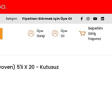
GO.
İletişim
Fiyatları Görmek için Üye Ol
Sepetim
Üye
Üye
Giriş
Girişi
Ol
Yapınız
oven) 5'li X 20 - Kutusuz