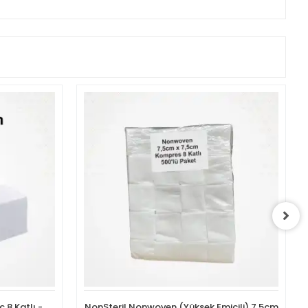
 8 Katlı -
NonSteril Nonwoven (Yüksek Emicili) 7,5cm