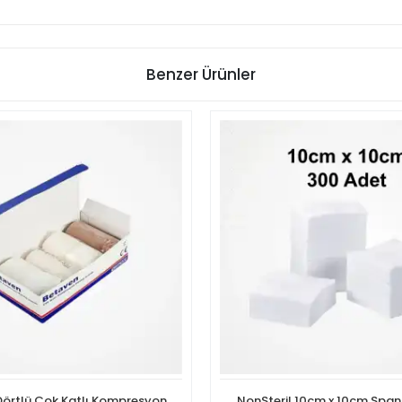
Benzer Ürünler
Dörtlü Çok Katlı Kompresyon
NonSteril 10cm x 10cm Spanç