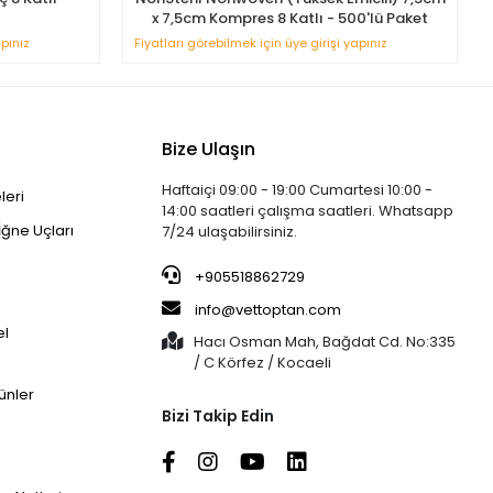
x 7,5cm Kompres 8 Katlı - 500'lü Paket
apınız
Fiyatları görebilmek için üye girişi yapınız
Bize Ulaşın
Haftaiçi 09:00 - 19:00 Cumartesi 10:00 -
leri
14:00 saatleri çalışma saatleri. Whatsapp
İğne Uçları
7/24 ulaşabilirsiniz.
+905518862729
info@vettoptan.com
el
Hacı Osman Mah, Bağdat Cd. No:335
/ C Körfez / Kocaeli
ünler
Bizi Takip Edin