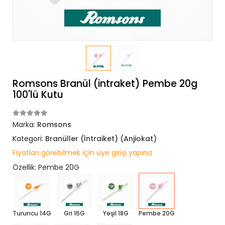
Romsons Branül (intraket) Pembe 20g
100'lü Kutu
Marka:
Romsons
Kategori:
Branüller (İntraiket) (Anjiokat)
Fiyatları görebilmek için üye girişi yapınız
Özellik: Pembe 20G
Turuncu 14G
Gri 16G
Yeşil 18G
Pembe 20G