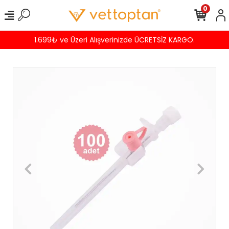
0
1.699₺ ve Üzeri Alışverinizde ÜCRETSİZ KARGO.