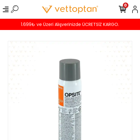
0
1.699₺ ve Üzeri Alışverinizde ÜCRETSİZ KARGO.