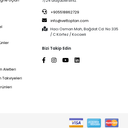
İğne Uçları
7/24 ulaşabilirsiniz.
+905518862729
info@vettoptan.com
el
Hacı Osman Mah, Bağdat Cd. No:335
/ C Körfez / Kocaeli
ünler
Bizi Takip Edin
 Aletleri
 Takviyeleri
rünleri