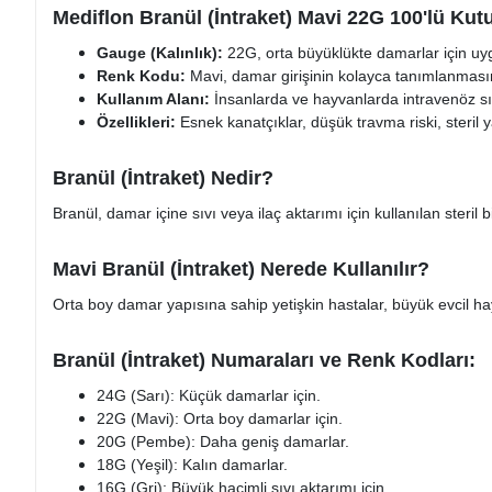
Mediflon Branül (İntraket) Mavi 22G 100'lü Kutu
Gauge (Kalınlık):
22G, orta büyüklükte damarlar için uy
Renk Kodu:
Mavi, damar girişinin kolayca tanımlanmasın
Kullanım Alanı:
İnsanlarda ve hayvanlarda intravenöz sıvı 
Özellikleri:
Esnek kanatçıklar, düşük travma riski, steril ya
Branül (İntraket) Nedir?
Branül, damar içine sıvı veya ilaç aktarımı için kullanılan steril 
Mavi Branül (İntraket) Nerede Kullanılır?
Orta boy damar yapısına sahip yetişkin hastalar, büyük evcil hayv
Branül (İntraket) Numaraları ve Renk Kodları:
24G (Sarı): Küçük damarlar için.
22G (Mavi): Orta boy damarlar için.
20G (Pembe): Daha geniş damarlar.
18G (Yeşil): Kalın damarlar.
16G (Gri): Büyük hacimli sıvı aktarımı için.