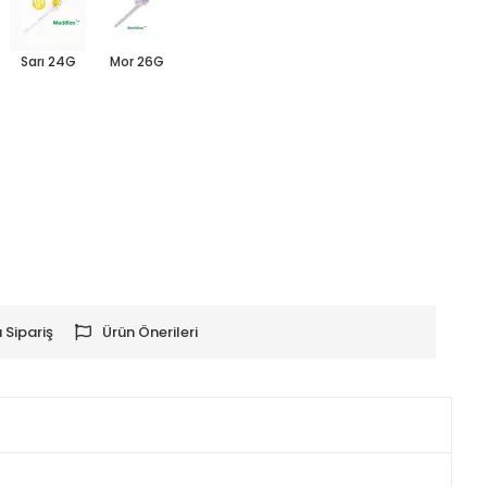
Sarı 24G
Mor 26G
 Sipariş
Ürün Önerileri