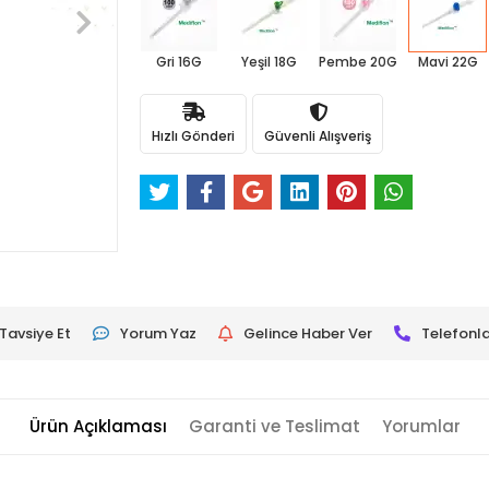
Gri 16G
Yeşil 18G
Pembe 20G
Mavi 22G
Hızlı Gönderi
Güvenli Alışveriş
Tavsiye Et
Yorum Yaz
Gelince Haber Ver
Telefonla
Ürün Açıklaması
Garanti ve Teslimat
Yorumlar