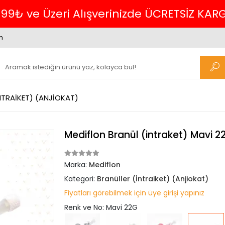
699₺ ve Üzeri Alışverinizde ÜCRETSİZ KAR
m
NTRAİKET) (ANJİOKAT)
Mediflon Branül (intraket) Mavi 22
Marka:
Mediflon
Kategori:
Branüller (İntraiket) (Anjiokat)
Fiyatları görebilmek için üye girişi yapınız
Renk ve No: Mavi 22G