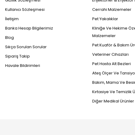
Gizlilik Sözleşmesi
Enjektörler & Enjektör 
Kullanıcı Sözleşmesi
Cerrahi Malzemeler
İletişim
Pet Yakalıklar
Banka Hesap Bilgilerimiz
Kliniğe Ve Hekime Öz
Malzemeler
Blog
Pet Kuaför & Bakım Ür
Sıkça Sorulan Sorular
Veteriner Cihazları
Sipariş Takip
Pet Hasta Alt Bezleri
Havale Bildirimleri
Ateş Ölçer Ve Tansiyon
Bakım, Mama Ve Besin
Kırtasiye Ve Temizlik Ü
Diğer Medikal Ürünler