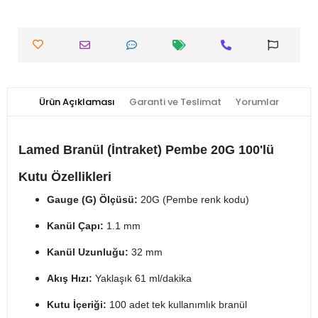
Ürün Açıklaması
Garanti ve Teslimat
Yorumlar
Lamed Branül (İntraket) Pembe 20G 100'lü
Kutu Özellikleri
Gauge (G) Ölçüsü:
20G (Pembe renk kodu)
Kanül Çapı:
1.1 mm
Kanül Uzunluğu:
32 mm
Akış Hızı:
Yaklaşık 61 ml/dakika
Kutu İçeriği:
100 adet tek kullanımlık branül