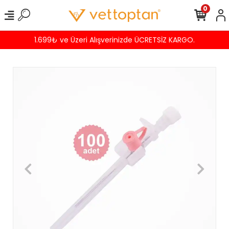
0
1.699₺ ve Üzeri Alışverinizde ÜCRETSİZ KARGO.