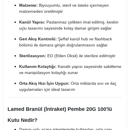
Malzeme:
Biyouyumlu, steril ve lateks içermeyen
malzemeden üretilmiştir
Kanül Yapısı:
Paslanmaz çelikten imal edilmiş, keskin
uçlu tasarımı sayesinde kolay damar girişini sağlar
Geri Akış Kontrolü:
Şeffaf kanül hub ve flashback
bölümü ile damara girişin doğrulanmasını sağlar
Sterilizasyon:
EO (Etilen Oksit) ile sterilize edilmiştir
Kullanım Kolaylığı:
Kanatlı yapısı sayesinde sabitleme
ve manipülasyon kolaylığı sunar
Orta Akış Hızı İçin Uygun:
Orta miktarda sıvı ve ilaç
uygulamaları için ideal tasarım
Lamed Branül (İntraket) Pembe 20G 100'lü
Kutu Nedir?
Damar yolu açma işlemlerinde kullanılan, orta çapı