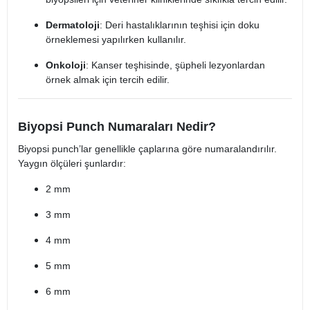
Dermatoloji
: Deri hastalıklarının teşhisi için doku
örneklemesi yapılırken kullanılır.
Onkoloji
: Kanser teşhisinde, şüpheli lezyonlardan
örnek almak için tercih edilir.
Biyopsi Punch Numaraları Nedir?
Biyopsi punch’lar genellikle çaplarına göre numaralandırılır.
Yaygın ölçüleri şunlardır:
2 mm
3 mm
4 mm
5 mm
6 mm