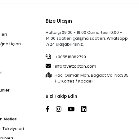
Bize Ulaşın
Haftaiçi 09:00 - 19:00 Cumartesi 10:00 -
leri
14:00 saatleri çalışma saatleri. Whatsapp
İğne Uçları
7/24 ulaşabilirsiniz.
+905518862729
info@vettoptan.com
el
Hacı Osman Mah, Bağdat Cd. No:335
/ C Körfez / Kocaeli
ünler
Bizi Takip Edin
 Aletleri
 Takviyeleri
rünleri