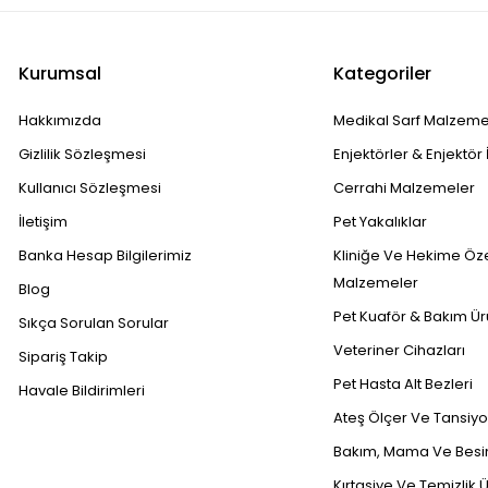
Kurumsal
Kategoriler
Hakkımızda
Medikal Sarf Malzeme
Gizlilik Sözleşmesi
Enjektörler & Enjektör 
Kullanıcı Sözleşmesi
Cerrahi Malzemeler
İletişim
Pet Yakalıklar
Banka Hesap Bilgilerimiz
Kliniğe Ve Hekime Öz
Malzemeler
Blog
Pet Kuaför & Bakım Ür
Sıkça Sorulan Sorular
Veteriner Cihazları
Sipariş Takip
Pet Hasta Alt Bezleri
Havale Bildirimleri
Ateş Ölçer Ve Tansiyon
Bakım, Mama Ve Besin
Kırtasiye Ve Temizlik Ü