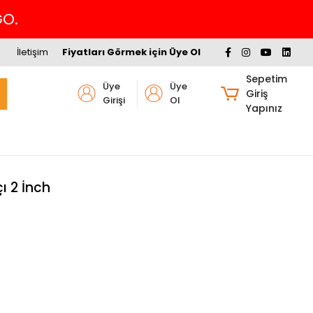
Havalede %
İletişim
Fiyatları Görmek için Üye Ol
Sepetim
Üye
Üye
Giriş
Girişi
Ol
Yapınız
ı 2 İnch