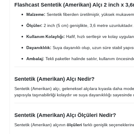
Flashcast Sentetik (Amerikan) Alçı 2 inch x 3,6
Malzeme:
Sentetik fiberden üretilmiştir, yüksek mukavem
Ölçüler:
2 inch (5 cm) genişlikte, 3,6 metre uzunluktadır.
Kullanım Kolaylığı:
Hafif, hızlı sertleşir ve kolay uygulan
Dayanıklılık:
Suya dayanıklı olup, uzun süre stabil yapısı
Ambalaj:
Tekli paketler halinde satılır, kullanım öncesind
Sentetik (Amerikan) Alçı Nedir?
Sentetik (Amerikan) alçı, geleneksel alçılara kıyasla daha modern
yapısıyla taşınabilirliği kolaydır ve suya dayanıklılığı sayesinde 
Sentetik (Amerikan) Alçı Ölçüleri Nedir?
Sentetik (Amerikan) alçının
ölçüleri
farklı genişlik seçeneklerin