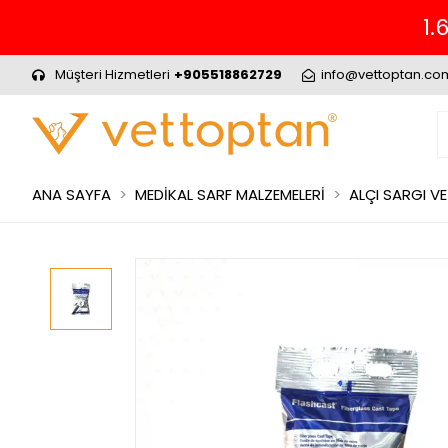
nizde ÜCRETSİZ KARGO.
Müşteri Hizmetleri
+905518862729
info@vettoptan.co
ANA SAYFA
MEDİKAL SARF MALZEMELERİ
ALÇI SARGI VE