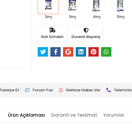
2inç
3inç
4inç
5inç
Hızlı Gönderi
Güvenli Alışveriş
Tavsiye Et
Yorum Yaz
Gelince Haber Ver
Telefonla
Ürün Açıklaması
Garanti ve Teslimat
Yorumlar