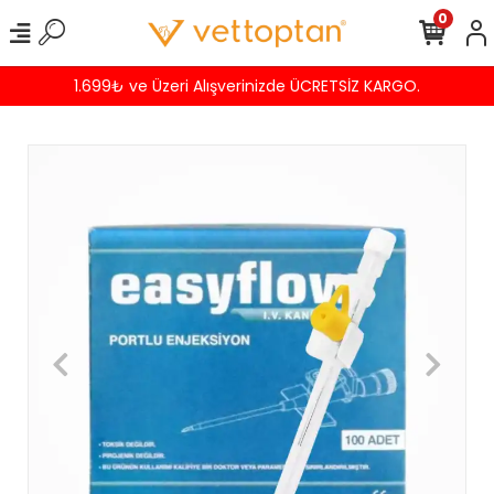
0
9₺ ve Üzeri Alışverinizde ÜCRETSİZ KARGO.