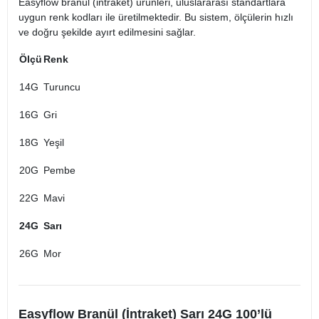
Easyflow branül (intraket) ürünleri, uluslararası standartlara
uygun renk kodları ile üretilmektedir. Bu sistem, ölçülerin hızlı
ve doğru şekilde ayırt edilmesini sağlar.
Ölçü
Renk
14G
Turuncu
16G
Gri
18G
Yeşil
20G
Pembe
22G
Mavi
24G
Sarı
26G
Mor
Easyflow Branül (İntraket) Sarı 24G 100’lü