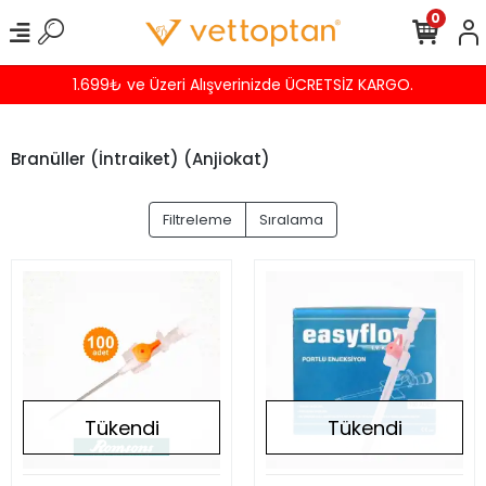
0
1.699₺ ve Üzeri Alışverinizde ÜCRETSİZ KARGO.
Branüller (İntraiket) (Anjiokat)
Filtreleme
Sıralama
Tükendi
Tükendi