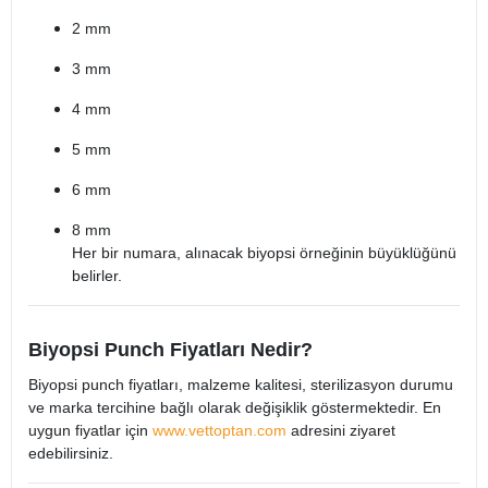
2 mm
3 mm
4 mm
5 mm
6 mm
8 mm
Her bir numara, alınacak biyopsi örneğinin büyüklüğünü
belirler.
Biyopsi Punch Fiyatları Nedir?
Biyopsi punch fiyatları, malzeme kalitesi, sterilizasyon durumu
ve marka tercihine bağlı olarak değişiklik göstermektedir. En
uygun fiyatlar için
www.vettoptan.com
adresini ziyaret
edebilirsiniz.