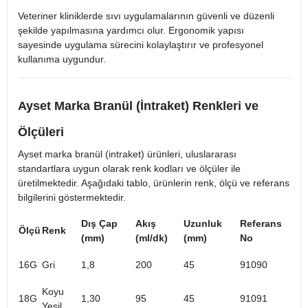
Veteriner kliniklerde sıvı uygulamalarının güvenli ve düzenli
şekilde yapılmasına yardımcı olur. Ergonomik yapısı
sayesinde uygulama sürecini kolaylaştırır ve profesyonel
kullanıma uygundur.
Ayset Marka Branül (İntraket) Renkleri ve
Ölçüleri
Ayset marka branül (intraket) ürünleri, uluslararası
standartlara uygun olarak renk kodları ve ölçüler ile
üretilmektedir. Aşağıdaki tablo, ürünlerin renk, ölçü ve referans
bilgilerini göstermektedir.
Dış Çap
Akış
Uzunluk
Referans
Ölçü
Renk
(mm)
(ml/dk)
(mm)
No
16G
Gri
1,8
200
45
91090
Koyu
18G
1,30
95
45
91091
Yeşil