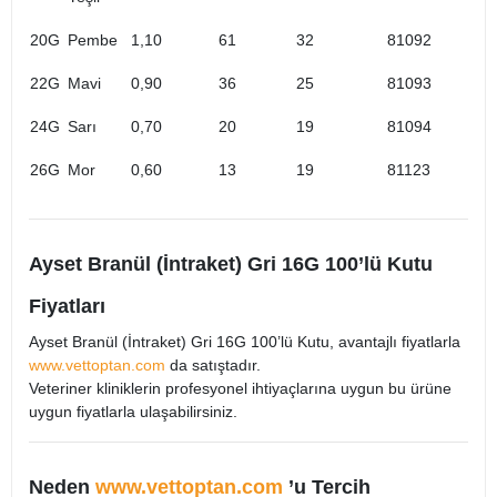
20G
Pembe
1,10
61
32
81092
22G
Mavi
0,90
36
25
81093
24G
Sarı
0,70
20
19
81094
26G
Mor
0,60
13
19
81123
Ayset Branül (İntraket) Gri 16G 100’lü Kutu
Fiyatları
Ayset Branül (İntraket) Gri 16G 100’lü Kutu, avantajlı fiyatlarla
www.vettoptan.com
da satıştadır.
Veteriner kliniklerin profesyonel ihtiyaçlarına uygun bu ürüne
uygun fiyatlarla ulaşabilirsiniz.
Neden
www.vettoptan.com
’u Tercih