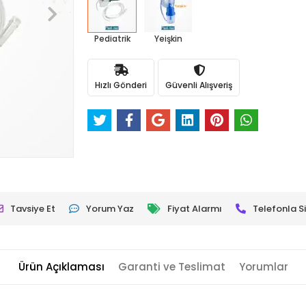
Pediatrik
Yeişkin
Hızlı Gönderi
Güvenli Alışveriş
Tavsiye Et
Yorum Yaz
Fiyat Alarmı
Telefonla Si
Ürün Açıklaması
Garanti ve Teslimat
Yorumlar