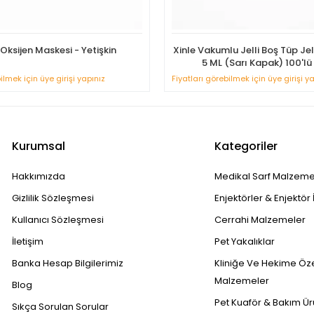
Oksijen Maskesi - Yetişkin
Xinle Vakumlu Jelli Boş Tüp Je
5 ML (Sarı Kapak) 100'lü
ilmek için üye girişi yapınız
Fiyatları görebilmek için üye girişi y
Kurumsal
Kategoriler
Hakkımızda
Medikal Sarf Malzeme
Gizlilik Sözleşmesi
Enjektörler & Enjektör 
Kullanıcı Sözleşmesi
Cerrahi Malzemeler
İletişim
Pet Yakalıklar
Banka Hesap Bilgilerimiz
Kliniğe Ve Hekime Öz
Malzemeler
Blog
Pet Kuaför & Bakım Ür
Sıkça Sorulan Sorular