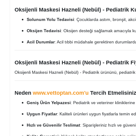
Oksijenli Maskesi Hazneli (Nebül) - Pediatrik K
Solunum Yolu Tedavisi
: Çocuklarda astım, bronşit, akci
Oksijen Tedavisi
: Oksijen desteği sağlamak amacıyla kul
Acil Durumlar
: Acil tıbbi müdahale gerektiren durumlarda
Oksijenli Maskesi Hazneli (Nebül) - Pediatrik Fi
Oksijenli Maskesi Hazneli (Nebül) - Pediatrik ürününü, pediatrik 
Neden
www.vettoptan.com'u
Tercih Etmelisini
Geniş Ürün Yelpazesi
: Pediatrik ve veteriner klinikleri
Uygun Fiyatlar
: Kaliteli ürünleri uygun fiyatlarla temin ede
Hızlı ve Güvenilir Teslimat
: Siparişleriniz hızlı ve güveni