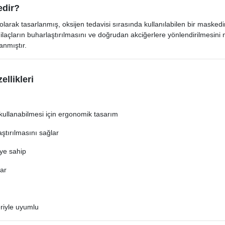
edir?
 olarak tasarlanmış, oksijen tedavisi sırasında kullanılabilen bir masked
 ilaçların buharlaştırılmasını ve doğrudan akciğerlere yönlendirilmesini
anmıştır.
ellikleri
kullanabilmesi için ergonomik tasarım
laştırılmasını sağlar
teye sahip
lar
eriyle uyumlu