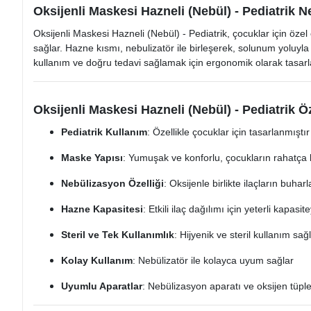
Oksijenli Maskesi Hazneli (Nebül) - Pediatrik N
Oksijenli Maskesi Hazneli (Nebül) - Pediatrik, çocuklar için özel
sağlar. Hazne kısmı, nebulizatör ile birleşerek, solunum yoluyla
kullanım ve doğru tedavi sağlamak için ergonomik olarak tasarl
Oksijenli Maskesi Hazneli (Nebül) - Pediatrik Öz
Pediatrik Kullanım
: Özellikle çocuklar için tasarlanmıştır
Maske Yapısı
: Yumuşak ve konforlu, çocukların rahatça 
Nebülizasyon Özelliği
: Oksijenle birlikte ilaçların buhar
Hazne Kapasitesi
: Etkili ilaç dağılımı için yeterli kapasi
Steril ve Tek Kullanımlık
: Hijyenik ve steril kullanım sağ
Kolay Kullanım
: Nebülizatör ile kolayca uyum sağlar
Uyumlu Aparatlar
: Nebülizasyon aparatı ve oksijen tüpl