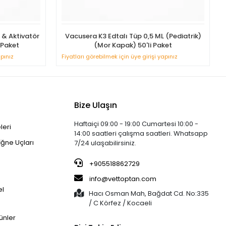
l & Aktivatör
Vacusera K3 Edtalı Tüp 0,5 ML (Pediatrik)
 Paket
(Mor Kapak) 50'li Paket
apınız
Fiyatları görebilmek için üye girişi yapınız
Bize Ulaşın
Haftaiçi 09:00 - 19:00 Cumartesi 10:00 -
leri
14:00 saatleri çalışma saatleri. Whatsapp
İğne Uçları
7/24 ulaşabilirsiniz.
+905518862729
info@vettoptan.com
el
Hacı Osman Mah, Bağdat Cd. No:335
/ C Körfez / Kocaeli
ünler