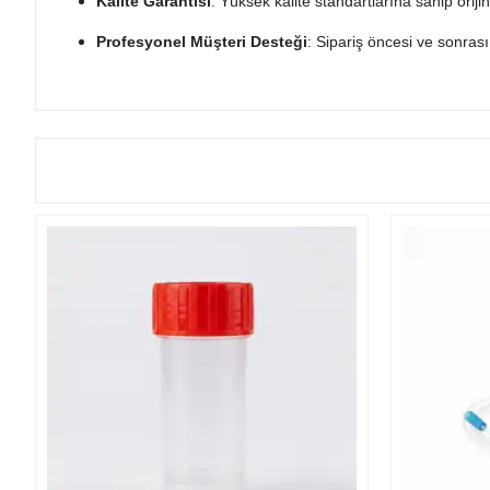
Kalite Garantisi
: Yüksek kalite standartlarına sahip oriji
Profesyonel Müşteri Desteği
: Sipariş öncesi ve sonras