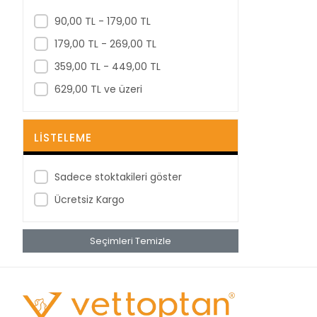
Berha
90,00 TL - 179,00 TL
Berika
179,00 TL - 269,00 TL
BestPoint
359,00 TL - 449,00 TL
Betagauze
629,00 TL ve üzeri
Betasan
Biorad
LISTELEME
Bioxi
Bıçakcılar
Sadece stoktakileri göster
BRP
Ücretsiz Kargo
Bustark
Seçimleri Temizle
Buster
Cansın
Clean Ped
Clivex