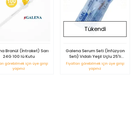
Tükendi
a Branül (İntraket) Sarı
Galena Serum Seti (İnfüzyon
24G 100 lü Kutu
Seti) Vidalı Yeşil Uçlu 25'li
Paket
arı görebilmek için üye girişi
Fiyatları görebilmek için üye girişi
yapınız
yapınız