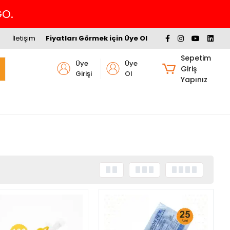
GO.
İletişim
Fiyatları Görmek için Üye Ol
Sepetim
Üye
Üye
Giriş
Girişi
Ol
Yapınız