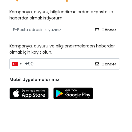
Covidien
Kampanya, duyuru, bilgilendirmelerden e-posta ile
Cutta Cutter
haberdar olmak istiyorum.
Damacryl Vet
Gönder
Damla Sağlık
Dermosept
Kampanya, duyuru ve bilgilendirmelerden haberdar
olmak için kayıt olun.
Duru Plast
Düzey
Gönder
Easyflow
Mobil Uygulamalarımız
Ece
Elan
Elite
Evony
Fitolab
Flashcast