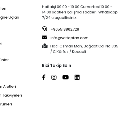
Haftaiçi 09:00 - 19:00 Cumartesi 10:00 -
leri
14:00 saatleri çalışma saatleri. Whatsapp
İğne Uçları
7/24 ulaşabilirsiniz.
+905518862729
info@vettoptan.com
el
Hacı Osman Mah, Bağdat Cd. No:335
/ C Körfez / Kocaeli
ünler
Bizi Takip Edin
 Aletleri
 Takviyeleri
rünleri