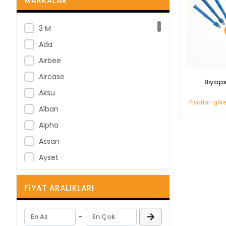
MARKALAR
3 M
Ada
Airbee
Aircase
Biyop
Aksu
Fiyatları gör
Alban
Alpha
Assan
Ayset
B Braun
FIYAT ARALIKLARI
B-Good
Bastos Viegas
-
BD