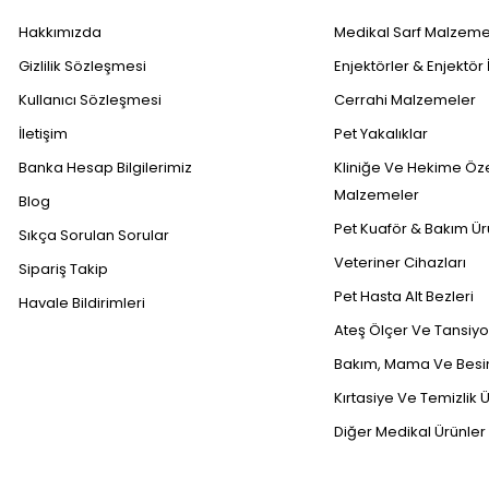
Hakkımızda
Medikal Sarf Malzeme
Gizlilik Sözleşmesi
Enjektörler & Enjektör 
Kullanıcı Sözleşmesi
Cerrahi Malzemeler
İletişim
Pet Yakalıklar
Banka Hesap Bilgilerimiz
Kliniğe Ve Hekime Öz
Malzemeler
Blog
Pet Kuaför & Bakım Ür
Sıkça Sorulan Sorular
Veteriner Cihazları
Sipariş Takip
Pet Hasta Alt Bezleri
Havale Bildirimleri
Ateş Ölçer Ve Tansiyon
Bakım, Mama Ve Besin
Kırtasiye Ve Temizlik Ü
Diğer Medikal Ürünler