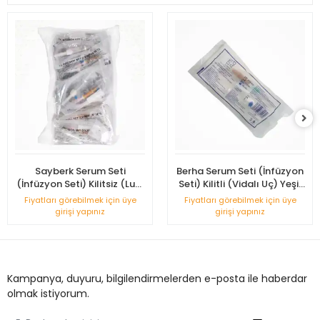
Sayberk Serum Seti
Berha Serum Seti (İnfüzyon
(İnfüzyon Seti) Kilitsiz (Luer
Seti) Kilitli (Vidalı Uç) Yeşil
Slip) Pembe Uçlu 25'li Paket
Uçlu 25'li Paket
Fiyatları görebilmek için üye
Fiyatları görebilmek için üye
girişi yapınız
girişi yapınız
Kampanya, duyuru, bilgilendirmelerden e-posta ile haberdar
olmak istiyorum.