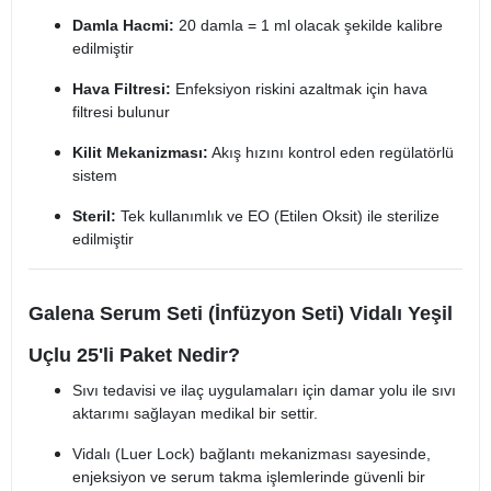
Damla Hacmi:
20 damla = 1 ml olacak şekilde kalibre
edilmiştir
Hava Filtresi:
Enfeksiyon riskini azaltmak için hava
filtresi bulunur
Kilit Mekanizması:
Akış hızını kontrol eden regülatörlü
sistem
Steril:
Tek kullanımlık ve EO (Etilen Oksit) ile sterilize
edilmiştir
Galena Serum Seti (İnfüzyon Seti) Vidalı Yeşil
Uçlu 25'li Paket Nedir?
Sıvı tedavisi ve ilaç uygulamaları için damar yolu ile sıvı
aktarımı sağlayan medikal bir settir.
Vidalı (Luer Lock) bağlantı mekanizması sayesinde,
enjeksiyon ve serum takma işlemlerinde güvenli bir