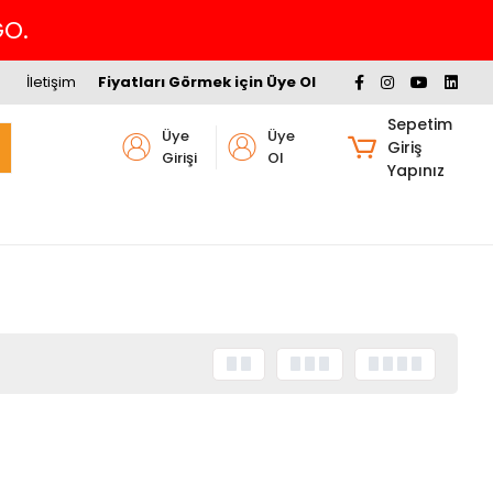
GO.
İletişim
Fiyatları Görmek için Üye Ol
Sepetim
Üye
Üye
Giriş
Girişi
Ol
Yapınız