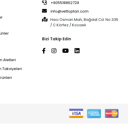
+905518862729
info@vettoptan.com
el
Hacı Osman Mah, Bağdat Cd. No:335
/ C Körfez / Kocaeli
ünler
Bizi Takip Edin
 Aletleri
 Takviyeleri
rünleri