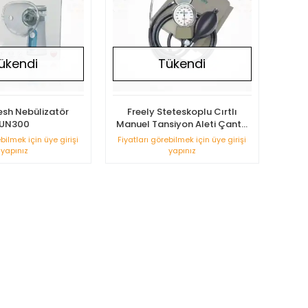
ükendi
Tükendi
esh Nebülizatör
Freely Steteskoplu Cırtlı
UN300
Manuel Tansiyon Aleti Çanta
Hediyeli AS-A
ebilmek için üye girişi
Fiyatları görebilmek için üye girişi
yapınız
yapınız