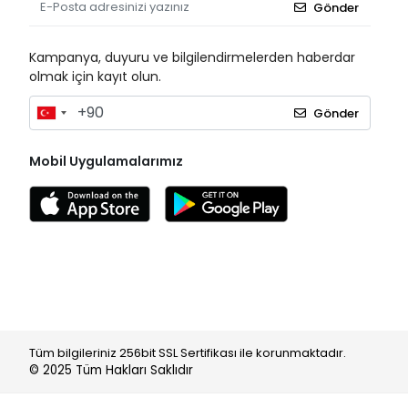
Gönder
Cutta Cutter
Damacryl Vet
Kampanya, duyuru ve bilgilendirmelerden haberdar
olmak için kayıt olun.
Damla Sağlık
Dermosept
Gönder
Duru Plast
Mobil Uygulamalarımız
Düzey
Easyflow
Ece
Elan
Elite
Evony
Fitolab
Tüm bilgileriniz 256bit SSL Sertifikası ile korunmaktadır.
© 2025
Tüm Hakları Saklıdır
Flashcast
Foodline