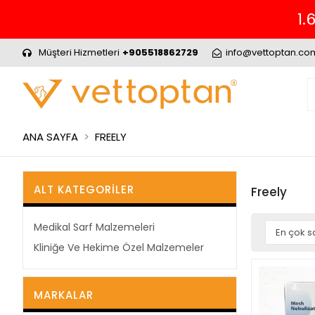
1.
Müşteri Hizmetleri
+905518862729
info@vettoptan.co
ANA SAYFA
FREELY
ALT KATEGORILER
Freely
Medikal Sarf Malzemeleri
Kliniğe Ve Hekime Özel Malzemeler
MARKALAR