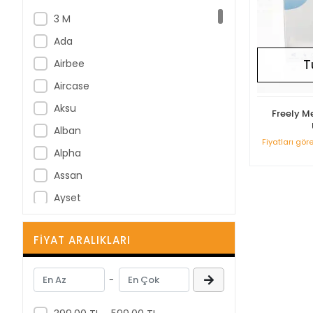
3 M
Ada
T
Airbee
Aircase
Aksu
Freely M
Alban
Fiyatları gör
Alpha
Assan
Ayset
B Braun
FIYAT ARALIKLARI
B-Good
Bastos Viegas
-
BD
Berha