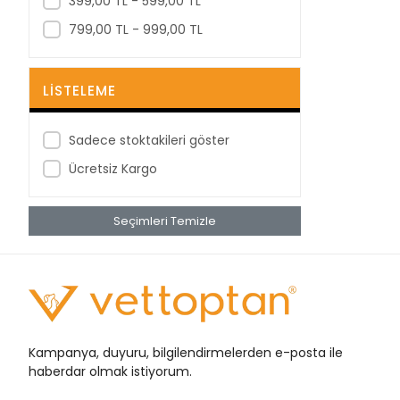
399,00 TL - 599,00 TL
Berika
799,00 TL - 999,00 TL
BestPoint
Betagauze
LISTELEME
Betasan
Biorad
Sadece stoktakileri göster
Bioxi
Ücretsiz Kargo
Bıçakcılar
Seçimleri Temizle
BRP
Bustark
Buster
Cansın
Clean Ped
Kampanya, duyuru, bilgilendirmelerden e-posta ile
Clivex
haberdar olmak istiyorum.
Covidien