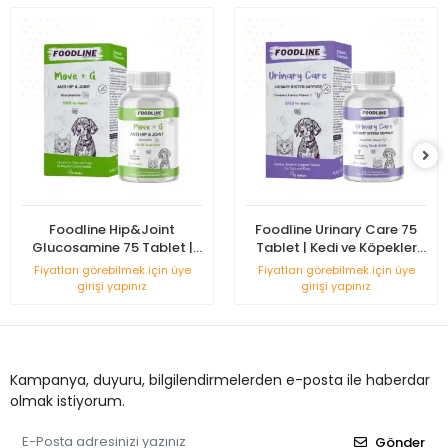
Foodline Hip&Joint
Foodline Urinary Care 75
Glucosamine 75 Tablet |
Tablet | Kedi ve Köpekler
Kedi ve Köpekler için Eklem
için İdrar Sağlığını
Fiyatları görebilmek için üye
Fiyatları görebilmek için üye
Sağlığını Destekleyici
Destekleyici
girişi yapınız
girişi yapınız
Kampanya, duyuru, bilgilendirmelerden e-posta ile haberdar
olmak istiyorum.
Gönder