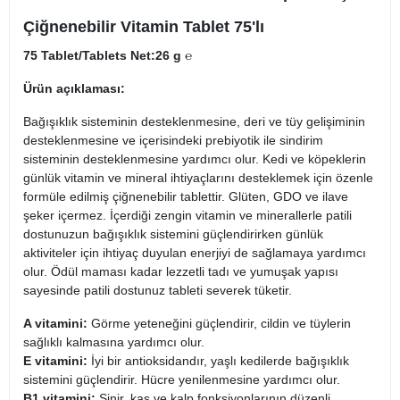
Çiğnenebilir Vitamin Tablet 75'lı
75 Tablet/Tablets Net:26 g ℮
Ürün açıklaması:
Bağışıklık sisteminin desteklenmesine, deri ve tüy gelişiminin
desteklenmesine ve içerisindeki prebiyotik ile sindirim
sisteminin desteklenmesine yardımcı olur. Kedi ve köpeklerin
günlük vitamin ve mineral ihtiyaçlarını desteklemek için özenle
formüle edilmiş çiğnenebilir tablettir. Glüten, GDO ve ilave
şeker içermez. İçerdiği zengin vitamin ve minerallerle patili
dostunuzun bağışıklık sistemini güçlendirirken günlük
aktiviteler için ihtiyaç duyulan enerjiyi de sağlamaya yardımcı
olur. Ödül maması kadar lezzetli tadı ve yumuşak yapısı
sayesinde patili dostunuz tableti severek tüketir.
A vitamini:
Görme yeteneğini güçlendirir, cildin ve tüylerin
sağlıklı kalmasına yardımcı olur.
E vitamini:
İyi bir antioksidandır, yaşlı kedilerde bağışıklık
sistemini güçlendirir. Hücre yenilenmesine yardımcı olur.
B1 vitamini:
Sinir, kas ve kalp fonksiyonlarının düzenli