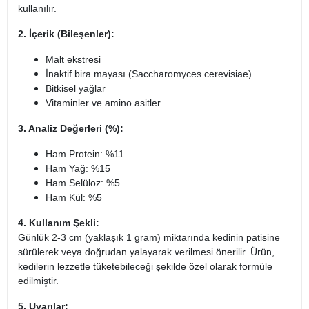
kullanılır.
2. İçerik (Bileşenler):
Malt ekstresi
İnaktif bira mayası (Saccharomyces cerevisiae)
Bitkisel yağlar
Vitaminler ve amino asitler
3. Analiz Değerleri (%):
Ham Protein: %11
Ham Yağ: %15
Ham Selüloz: %5
Ham Kül: %5
4. Kullanım Şekli:
Günlük 2-3 cm (yaklaşık 1 gram) miktarında kedinin patisine
sürülerek veya doğrudan yalayarak verilmesi önerilir. Ürün,
kedilerin lezzetle tüketebileceği şekilde özel olarak formüle
edilmiştir.
5. Uyarılar: