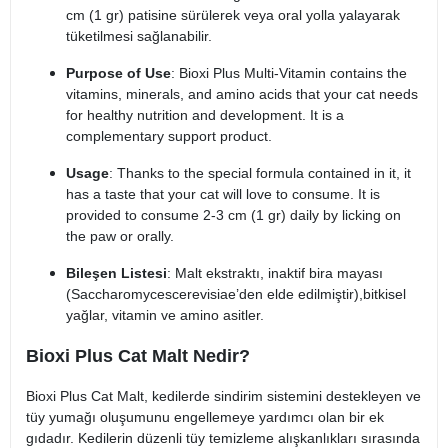
cm (1 gr) patisine sürülerek veya oral yolla yalayarak
tüketilmesi sağlanabilir.
Purpose of Use
: Bioxi Plus Multi-Vitamin contains the
vitamins, minerals, and amino acids that your cat needs
for healthy nutrition and development. It is a
complementary support product.
Usage
: Thanks to the special formula contained in it, it
has a taste that your cat will love to consume. It is
provided to consume 2-3 cm (1 gr) daily by licking on
the paw or orally.
Bileşen Listesi
: Malt ekstraktı, inaktif bira mayası
(Saccharomycescerevisiae’den elde edilmiştir),bitkisel
yağlar, vitamin ve amino asitler.
Bioxi Plus Cat Malt Nedir?
Bioxi Plus Cat Malt, kedilerde sindirim sistemini destekleyen ve
tüy yumağı oluşumunu engellemeye yardımcı olan bir ek
gıdadır. Kedilerin düzenli tüy temizleme alışkanlıkları sırasında