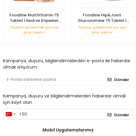
Foodline MultiVitamin 75
Foodline Hip&Joint
Tablet | Kedi ve Köpekler
Glucosamine 75 Tablet |
İçin Bağışıklık Destekleyici
Kedi ve Köpekler için Eklem
Fiyatları görebilmek için üye
Fiyatları görebilmek için üye
Sağlığını Destekleyici
girişi yapınız
girişi yapınız
Kampanya, duyuru, bilgilendirmelerden e-posta ile haberdar
olmak istiyorum.
Gönder
Kampanya, duyuru ve bilgilendirmelerden haberdar olmak
için kayıt olun.
Gönder
Mobil Uygulamalarımız