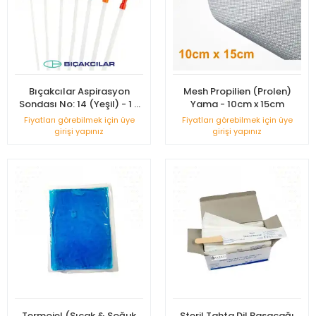
Bıçakcılar Aspirasyon
Mesh Propilien (Prolen)
Sondası No: 14 (Yeşil) - 1 -
Yama - 10cm x 15cm
Adet
Fiyatları görebilmek için üye
Fiyatları görebilmek için üye
girişi yapınız
girişi yapınız
Termojel (Sıcak & Soğuk
Steril Tahta Dil Basacağı