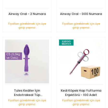
Airway Oral - 2 Numara
Airway Oral - 000 Numara
Fiyatları görebilmek için üye
Fiyatları görebilmek için üye
girişi yapınız
girişi yapınız
KARGO
BEDAVA
Tules Kediler İçin
Kedi Köpek Hap Yutturma
Endotrakeal Tüp
Enjektörü - 100 Adet
(Entübasyon Tüpü) - C5
Fiyatları görebilmek için üye
Fiyatları görebilmek için üye
(5,5KG ve Üstü)
girişi yapınız
girişi yapınız