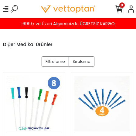
0
TSİZ KARGO.
Havalede %4 İNDİRİM
Diğer Medikal Ürünler
Filtreleme
Sıralama