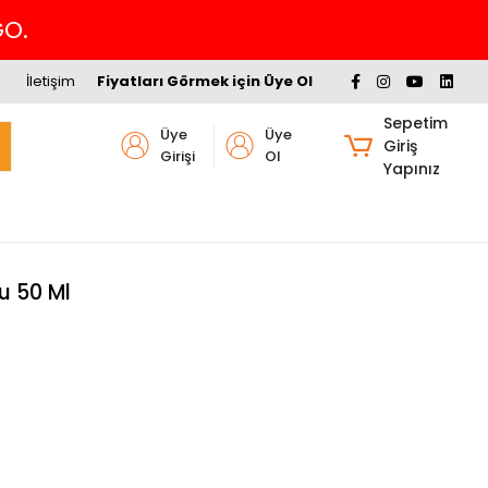
GO.
İletişim
Fiyatları Görmek için Üye Ol
Sepetim
Üye
Üye
Giriş
Girişi
Ol
Yapınız
u 50 Ml