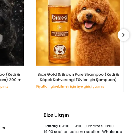
oo (Kedi &
Bioxi Gold & Brown Pure Shampoo (Kedi &
uanı) 200 ml
Köpek Kahverengi Tüyler İçin Şampuan)
200 ml
apınız
Fiyatları görebilmek için üye girişi yapınız
Bize Ulaşın
Haftaiçi 09:00 - 19:00 Cumartesi 10:00 -
leri
14:00 saatleri çalışma saatleri. Whatsapp