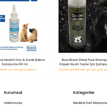
mal Health Göz & Kulak Bakım
Bioxi Black Shine Pure Shamp
Solüsyonu 50 ml
Köpek Siyah Tüyler İçin Şamp
ilmek için üye girişi yapınız
Fiyatları görebilmek için üye girişi y
Kurumsal
Kategoriler
Hakkımızda
Medikal Sarf Malzeme