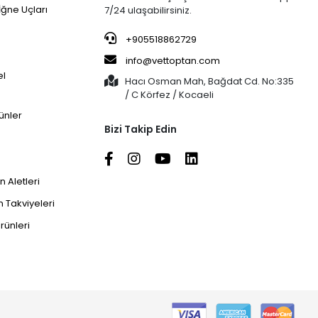
İğne Uçları
7/24 ulaşabilirsiniz.
+905518862729
info@vettoptan.com
el
Hacı Osman Mah, Bağdat Cd. No:335
/ C Körfez / Kocaeli
ünler
Bizi Takip Edin
 Aletleri
 Takviyeleri
rünleri