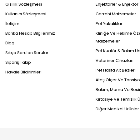
Gizlilik Sözleşmesi
Enjektörler & Enjektör 
Kullanıcı Sözleşmesi
Cerrahi Malzemeler
İletişim
Pet Yakalıklar
Banka Hesap Bilgilerimiz
Kliniğe Ve Hekime Öz
Malzemeler
Blog
Pet Kuaför & Bakım Ür
Sıkça Sorulan Sorular
Veteriner Cihazları
Sipariş Takip
Pet Hasta Alt Bezleri
Havale Bildirimleri
Ateş Ölçer Ve Tansiyon
Bakım, Mama Ve Besin
Kırtasiye Ve Temizlik Ü
Diğer Medikal Ürünler