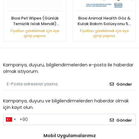
Bioxi Pet Wipes (Günlük
Bioxi Animal Health Göz &
Temizlik Islak Mendil)
Kulak Bakım Solüsyonu 50
Kapaklı - 60'lı Paket
ml
Fiyatları görebilmek için üye
Fiyatları görebilmek için üye
girişi yapınız
girişi yapınız
Kampanya, duyuru, bilgilendirmelerden e-posta ile haberdar
olmak istiyorum.
Gönder
Kampanya, duyuru ve bilgilendirmelerden haberdar olmak
için kayıt olun.
Gönder
Mobil Uygulamalarımız