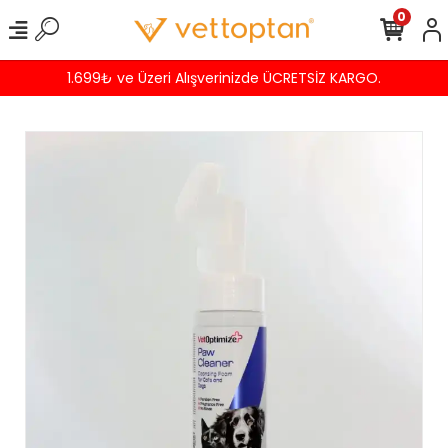
0
Havalede %4 İNDİRİM