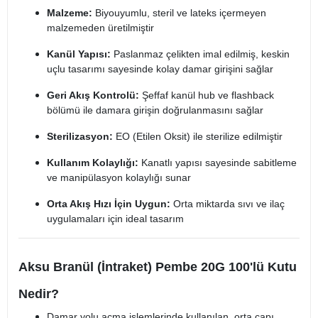
Malzeme:
Biyouyumlu, steril ve lateks içermeyen
malzemeden üretilmiştir
Kanül Yapısı:
Paslanmaz çelikten imal edilmiş, keskin
uçlu tasarımı sayesinde kolay damar girişini sağlar
Geri Akış Kontrolü:
Şeffaf kanül hub ve flashback
bölümü ile damara girişin doğrulanmasını sağlar
Sterilizasyon:
EO (Etilen Oksit) ile sterilize edilmiştir
Kullanım Kolaylığı:
Kanatlı yapısı sayesinde sabitleme
ve manipülasyon kolaylığı sunar
Orta Akış Hızı İçin Uygun:
Orta miktarda sıvı ve ilaç
uygulamaları için ideal tasarım
Aksu Branül (İntraket) Pembe 20G 100'lü Kutu
Nedir?
Damar yolu açma işlemlerinde kullanılan, orta çapı