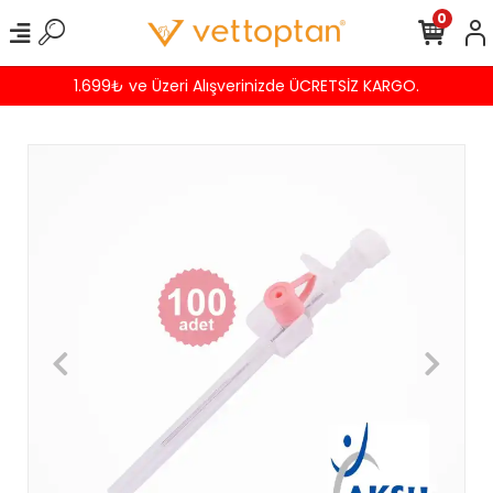
0
1.699₺ ve Üzeri Alışverinizde ÜCRETSİZ KARGO.