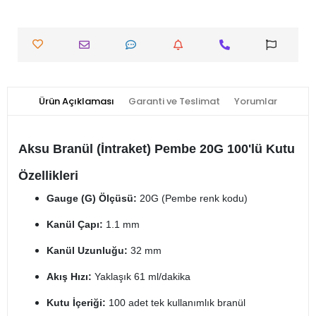
Ürün Açıklaması
Garanti ve Teslimat
Yorumlar
Aksu Branül (İntraket) Pembe 20G 100'lü Kutu
Özellikleri
Gauge (G) Ölçüsü:
20G (Pembe renk kodu)
Kanül Çapı:
1.1 mm
Kanül Uzunluğu:
32 mm
Akış Hızı:
Yaklaşık 61 ml/dakika
Kutu İçeriği:
100 adet tek kullanımlık branül