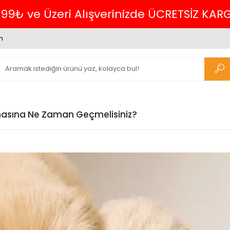
Havalede %4 İNDİRİM
m
asına Ne Zaman Geçmelisiniz?