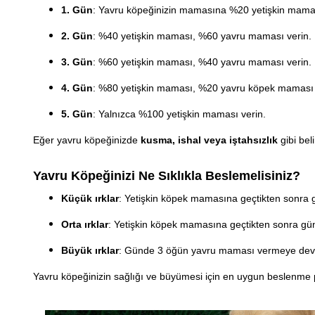
1. Gün
: Yavru köpeğinizin mamasına %20 yetişkin mama
2. Gün
: %40 yetişkin maması, %60 yavru maması verin.
3. Gün
: %60 yetişkin maması, %40 yavru maması verin.
4. Gün
: %80 yetişkin maması, %20 yavru köpek maması 
5. Gün
: Yalnızca %100 yetişkin maması verin.
Eğer yavru köpeğinizde
kusma, ishal veya iştahsızlık
gibi bel
Yavru Köpeğinizi Ne Sıklıkla Beslemelisiniz?
Küçük ırklar
: Yetişkin köpek mamasına geçtikten sonra
Orta ırklar
: Yetişkin köpek mamasına geçtikten sonra gü
Büyük ırklar
: Günde 3 öğün yavru maması vermeye devam
Yavru köpeğinizin sağlığı ve büyümesi için en uygun beslenme pr