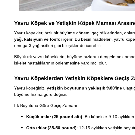
Yavru Köpek ve Yetişkin Köpek Maması Arasınd
Yavru köpekler, hızlı bir büyüme dönemi geçirdiklerinden, onlar
yağ, kalsiyum ve fosfor
içerir. Bu besin maddeleri, yavru köpeğ
omega-3 yağ asitleri gibi bileşikler de içerebilir.
Büyük ırk yavru köpeklerin, büyüme hızlarını dengelemek amacıy
iskelet hastalıklarının önlenmesine yardımcı olur.
Yavru Köpeklerden Yetişkin Köpeklere Geçiş 
Yavru köpeğiniz,
yetişkin boyutunun yaklaşık %80'ine
ulaştı
büyüme hızına göre değişir.
Irk Boyutuna Göre Geçiş Zamanı
Küçük ırklar (25 pound altı)
: Bu köpekler 9-10 aylıkken
Orta ırklar (25-50 pound)
: 12-15 aylıkken yetişkin boyu