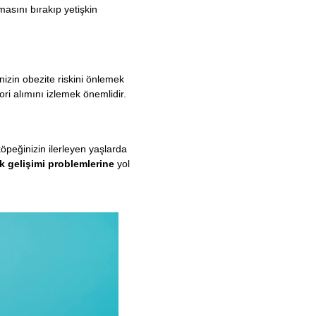
sını bırakıp yetişkin
inizin obezite riskini önlemek
ori alımını izlemek önemlidir.
öpeğinizin ilerleyen yaşlarda
k gelişimi problemlerine
yol