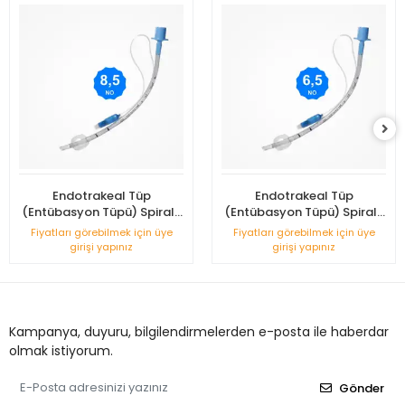
Endotrakeal Tüp
Endotrakeal Tüp
(Entübasyon Tüpü) Spiralli
(Entübasyon Tüpü) Spiralli
Balonlu No: 8,5
Balonlu No: 6,5
Fiyatları görebilmek için üye
Fiyatları görebilmek için üye
girişi yapınız
girişi yapınız
Kampanya, duyuru, bilgilendirmelerden e-posta ile haberdar
olmak istiyorum.
Gönder