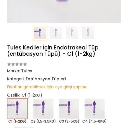
Tules Kediler İçin Endotrakeal Tüp
(entübasyon Tüpü) - C1 (1-2kg)
Marka:
Tules
Kategori:
Entübasyon Tüpleri
Fiyatları görebilmek için üye girişi yapınız
Özellik: C1 (1-2KG)
C1 (1-2KG)
C2 (1,5-3,5KG)
C3 (3-5KG)
C4 (4,5-6KG)