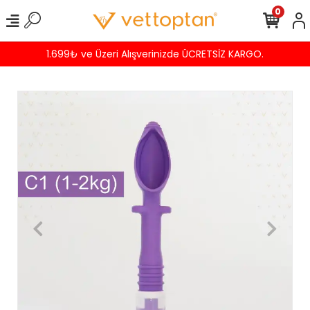
0
9₺ ve Üzeri Alışverinizde ÜCRETSİZ KARGO.