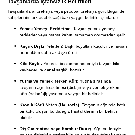
Tavşanlarda İştahsızlık Belirtileri
Tavşanlarda anoreksiya veya psödoanoreksiya görüldüğünde,
sahiplerinin fark edebileceği bazı yaygın belirtiler şunlardır:
Yemek Yemeyi Reddetme:
Tavşan yemek yemeyi
reddeder veya mama kabını tamamen görmezden gelir.
Küçük Dışkı Peletleri:
Dışkı boyutları küçülür ve tavşan
normalden daha az dışkı üretir.
Kilo Kaybı:
Yetersiz beslenme nedeniyle tavşan kilo
kaybeder ve genel sağlığı bozulur.
Yutma ve Yemek Yerken Ağrı:
Yutma sırasında
tavşanın ağrı hissetmesi (disfaji) veya yemek yerken
ağrı (odinofaji) yaşaması yaygın bir belirtidir.
Kronik Kötü Nefes (Halitozis):
Tavşanın ağzında kötü
bir koku oluşur, bu da ağız hastalıklarının bir belirtisi
olabilir.
Diş Gıcırdatma veya Kambur Duruş:
Ağrı nedeniyle
tavşan dişlerini gıcırdatabilir veya ağrıdan ötürü kambur