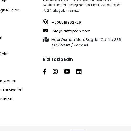
leri
14:00 saatleri çalışma saatleri. Whatsapp
İğne Uçları
7/24 ulaşabilirsiniz.
+905518862729
info@vettoptan.com
el
Hacı Osman Mah, Bağdat Cd. No:335
/ C Körfez / Kocaeli
ünler
Bizi Takip Edin
 Aletleri
 Takviyeleri
rünleri