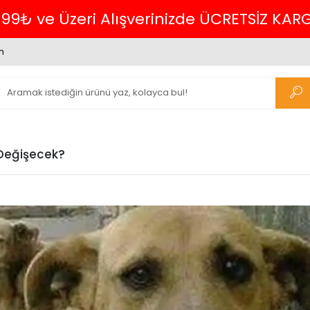
Havalede %4 İNDİRİM
m
r Değişecek?