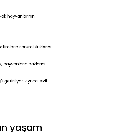
okak hayvanlarının
timlerin sorumluluklarını
, hayvanların haklarını
tiriliyor. Ayrıca, sivil
nın yaşam