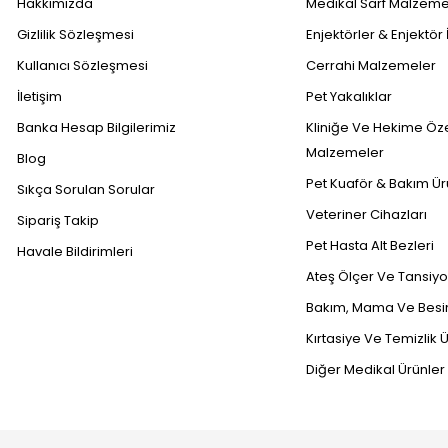
Hakkımızda
Medikal Sarf Malzeme
Gizlilik Sözleşmesi
Enjektörler & Enjektör 
Kullanıcı Sözleşmesi
Cerrahi Malzemeler
İletişim
Pet Yakalıklar
Banka Hesap Bilgilerimiz
Kliniğe Ve Hekime Öz
Malzemeler
Blog
Pet Kuaför & Bakım Ür
Sıkça Sorulan Sorular
Veteriner Cihazları
Sipariş Takip
Pet Hasta Alt Bezleri
Havale Bildirimleri
Ateş Ölçer Ve Tansiyon
Bakım, Mama Ve Besin
Kırtasiye Ve Temizlik Ü
Diğer Medikal Ürünler