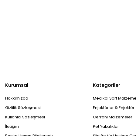
Kurumsal
Kategoriler
Hakkımızda
Medikal Sarf Malzeme
Gizlilik Sözleşmesi
Enjektörler & Enjektör 
Kullanıcı Sözleşmesi
Cerrahi Malzemeler
İletişim
Pet Yakalıklar
Banka Hesap Bilgilerimiz
Kliniğe Ve Hekime Öz