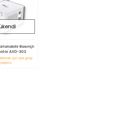
ükendi
rlanabilir Basınçlı
zatör AXD-303
ebilmek için üye girişi
yapınız