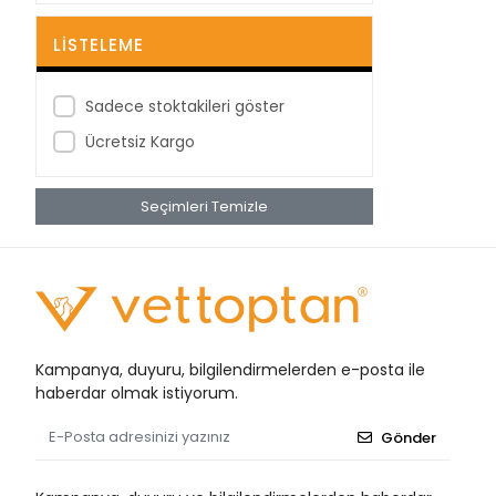
BestPoint
LISTELEME
Betagauze
Betasan
Sadece stoktakileri göster
Biorad
Ücretsiz Kargo
Bioxi
Seçimleri Temizle
Bıçakcılar
BRP
Bustark
Buster
Cansın
Kampanya, duyuru, bilgilendirmelerden e-posta ile
Clean Ped
haberdar olmak istiyorum.
Clivex
Gönder
Covidien
Cutta Cutter