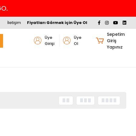
GO.
İletişim
Fiyatları Görmek için Üye Ol
Sepetim
Üye
Üye
Giriş
Girişi
Ol
Yapınız