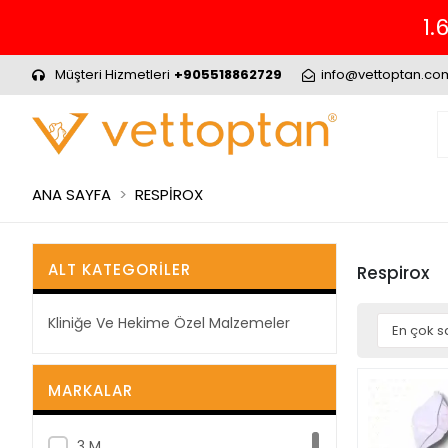
1.
Müşteri Hizmetleri
+905518862729
info@vettoptan.co
ANA SAYFA
RESPİROX
ALT KATEGORILER
Respirox
Kliniğe Ve Hekime Özel Malzemeler
MARKALAR
3 M