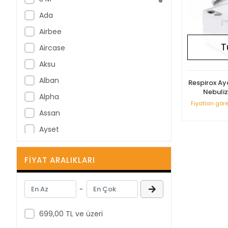
Ada
Airbee
T
Aircase
Aksu
Alban
Respirox Aya
Nebuli
Alpha
Fiyatları gör
Assan
Ayset
B Braun
FIYAT ARALIKLARI
B-Good
Bastos Viegas
-
BD
Berha
699,00 TL ve üzeri
Berika