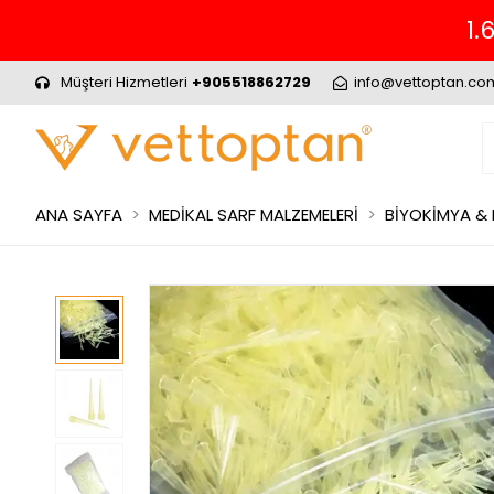
1.699₺ ve Üzeri Alış
Müşteri Hizmetleri
+905518862729
info@vettoptan.co
ANA SAYFA
MEDİKAL SARF MALZEMELERİ
BİYOKİMYA &