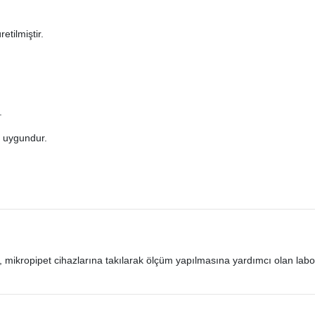
etilmiştir.
.
e uygundur.
n, mikropipet cihazlarına takılarak ölçüm yapılmasına yardımcı olan labor