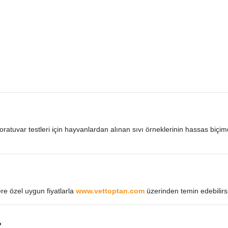
aboratuvar testleri için hayvanlardan alınan sıvı örneklerinin hassas biçi
ere özel uygun fiyatlarla
www.vettoptan.com
üzerinden temin edebilirsi
?