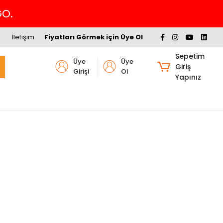
GO.
İletişim
Fiyatları Görmek için Üye Ol
Sepetim
Üye
Üye
Giriş
Girişi
Ol
Yapınız