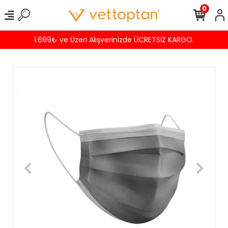
0
1.699₺ ve Üzeri Alışverinizde ÜCRETSİZ KARGO.