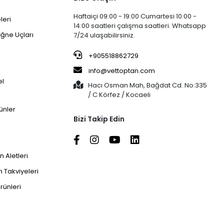
Haftaiçi 09:00 - 19:00 Cumartesi 10:00 -
leri
14:00 saatleri çalışma saatleri. Whatsapp
İğne Uçları
7/24 ulaşabilirsiniz.
+905518862729
info@vettoptan.com
el
Hacı Osman Mah, Bağdat Cd. No:335
/ C Körfez / Kocaeli
ünler
Bizi Takip Edin
 Aletleri
 Takviyeleri
rünleri