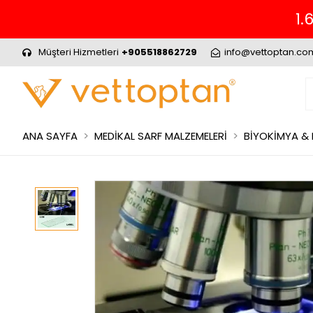
1.
Müşteri Hizmetleri
+905518862729
info@vettoptan.co
ANA SAYFA
MEDİKAL SARF MALZEMELERİ
BİYOKİMYA &