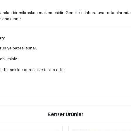
lanılan bir mikroskop malzemesidir. Genellikle laboratuvar ortamlarında, 
lanak tanır.
z?
 ürün yelpazesi sunar.
bilirsiniz.
lir bir şekilde adresinize teslim edilir.
Benzer Ürünler