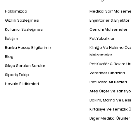
Hakkımızda
Medikal Sarf Malzeme
Gizlilik Sözleşmesi
Enjektörler & Enjektör 
Kullanıcı Sözleşmesi
Cerrahi Malzemeler
İletişim
Pet Yakalıklar
Banka Hesap Bilgilerimiz
Kliniğe Ve Hekime Öz
Malzemeler
Blog
Pet Kuaför & Bakım Ür
Sıkça Sorulan Sorular
Veteriner Cihazları
Sipariş Takip
Pet Hasta Alt Bezleri
Havale Bildirimleri
Ateş Ölçer Ve Tansiyon
Bakım, Mama Ve Besin
Kırtasiye Ve Temizlik Ü
Diğer Medikal Ürünler