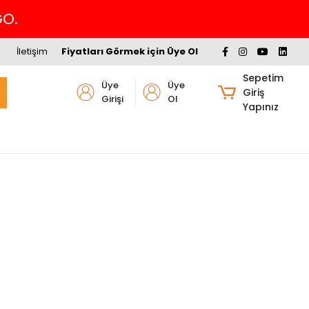
GO.
İletişim
Fiyatları Görmek için Üye Ol
Sepetim
Üye
Üye
Giriş
Girişi
Ol
Yapınız