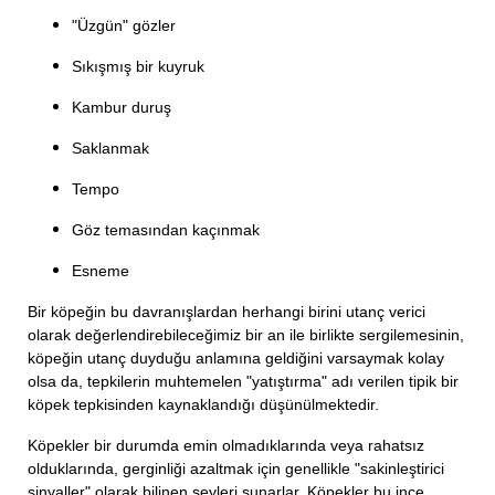
"Üzgün" gözler
Sıkışmış bir kuyruk
Kambur duruş
Saklanmak
Tempo
Göz temasından kaçınmak
Esneme
Bir köpeğin bu davranışlardan herhangi birini utanç verici
olarak değerlendirebileceğimiz bir an ile birlikte sergilemesinin,
köpeğin utanç duyduğu anlamına geldiğini varsaymak kolay
olsa da, tepkilerin muhtemelen "yatıştırma" adı verilen tipik bir
köpek tepkisinden kaynaklandığı düşünülmektedir.
Köpekler bir durumda emin olmadıklarında veya rahatsız
olduklarında, gerginliği azaltmak için genellikle "sakinleştirici
sinyaller" olarak bilinen şeyleri sunarlar. Köpekler bu ince