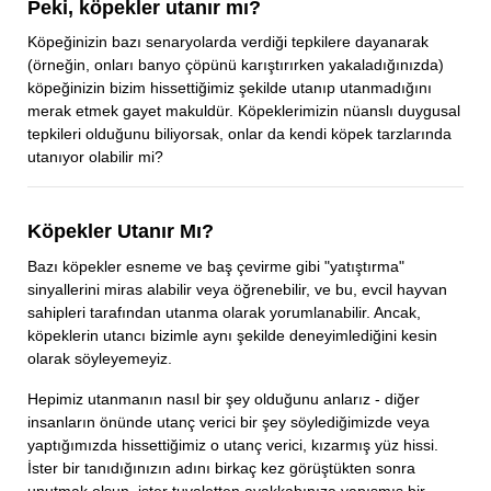
Peki, köpekler utanır mı?
Köpeğinizin bazı senaryolarda verdiği tepkilere dayanarak
(örneğin, onları banyo çöpünü karıştırırken yakaladığınızda)
köpeğinizin bizim hissettiğimiz şekilde utanıp utanmadığını
merak etmek gayet makuldür. Köpeklerimizin nüanslı duygusal
tepkileri olduğunu biliyorsak, onlar da kendi köpek tarzlarında
utanıyor olabilir mi?
Köpekler Utanır Mı?
Bazı köpekler esneme ve baş çevirme gibi "yatıştırma"
sinyallerini miras alabilir veya öğrenebilir, ve bu, evcil hayvan
sahipleri tarafından utanma olarak yorumlanabilir. Ancak,
köpeklerin utancı bizimle aynı şekilde deneyimlediğini kesin
olarak söyleyemeyiz.
Hepimiz utanmanın nasıl bir şey olduğunu anlarız - diğer
insanların önünde utanç verici bir şey söylediğimizde veya
yaptığımızda hissettiğimiz o utanç verici, kızarmış yüz hissi.
İster bir tanıdığınızın adını birkaç kez görüştükten sonra
unutmak olsun, ister tuvaletten ayakkabınıza yapışmış bir