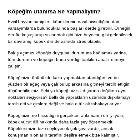
Köpeğim Utanırsa Ne Yapmalıyım?
Evcil hayvan sahipleri, köpeklerinin nasıl hissettiğine dair
varsayımlarda bulunduklarında başları derde girebilir. Örneğin,
etrafta koşuşturup sızlanmak gibi bize heyecan gibi gelebilecek
bir davranış, köpek dilinde aslında stres olabilir.
Bakış açımızı köpeğin duygusal durumuna bağlamak yerine,
tüm durumu ve köpeğin buna verdiği tepkileri analiz etmeye
çalışın.
Köpeğinizin önünüzde kaka yapmaktan utandığını ve bu
yüzden bir ağaç veya çalı bulup arkasına gitmeyi tercih ettiğini
düşünebilirsiniz. Peki ya köpeğiniz siz dışarıda değilken aynı
noktaları seçiyorsa? Belki de yaprakların üzerinde dışkılamayı
tercih etti ve çimlere değil ve hala o tür alt tabakayı arıyor.
Köpeğinizin ne hissettiğini gerçekten anlamanın en iyi yolu,
köpek vücut dili hakkında daha fazla şey öğrenmektir.
Köpeklerimizin bize söyleyecek çok şeyi vardır, ancak
konuşmanın onların tarafını deşifre etmek bize kalmıştır.