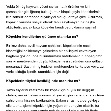
Yolda ölmüş hayvan, vücut sıvıları, atık ürünler ve kirli
çamaşırlar gibi iğrenç bulduğumuz birçok şeyin köpeklerimiz
için sonsuz derecede büyüleyici olduğu ortaya çıktı. Osurmak,
köpek diyarında sosyal olarak tabu sayılmayan bir başka
aktivitedir, ancak bazı köpekler kendi osuruklarına şaşırır!
Köpekler kendilerine gülünce utanırlar mı?
Bir kez daha, evcil hayvan sahipleri, köpeklerinin nasıl
hissettiğini belirlemeye çalışırken bir etkileşimi çevreleyen
bağlamı göz önünde bulundurmayı hatırlamalıdır. Köpeğinizin
son iki merdivenden düşüp tökezlemesi yüzünden ona gülüyor
musunuz? Bastırılmış tepkileri muhtemelen korkutucu veya acı
verici olduğu içindir; utandıkları için değil.
Köpeklerin tüyleri kesildiğinde utanırlar mı?
Yazın tüylerini kestirmek bir köpek için büyük bir değişim
olabilir, ancak bakım sonrası oluşan üzgün ifade, daha az tüye
sahip olma hissine bağlanabilir. Bakım sırasında gerçekleşen
elle tutma işlemi köpekler için yoğun bir deneyim olabilir, bu
yüzden hemen sonrasında pek de neşeli olmayan bir ifade,