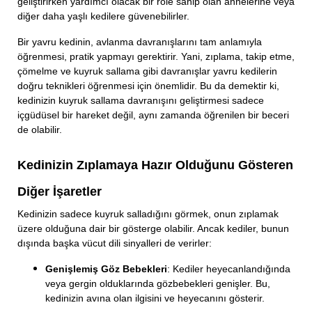
geliştirirken yardımcı olacak bir role sahip olan annelerine veya
diğer daha yaşlı kedilere güvenebilirler.
Bir yavru kedinin, avlanma davranışlarını tam anlamıyla
öğrenmesi, pratik yapmayı gerektirir. Yani, zıplama, takip etme,
çömelme ve kuyruk sallama gibi davranışlar yavru kedilerin
doğru teknikleri öğrenmesi için önemlidir. Bu da demektir ki,
kedinizin kuyruk sallama davranışını geliştirmesi sadece
içgüdüsel bir hareket değil, aynı zamanda öğrenilen bir beceri
de olabilir.
Kedinizin Zıplamaya Hazır Olduğunu Gösteren
Diğer İşaretler
Kedinizin sadece kuyruk salladığını görmek, onun zıplamak
üzere olduğuna dair bir gösterge olabilir. Ancak kediler, bunun
dışında başka vücut dili sinyalleri de verirler:
Genişlemiş Göz Bebekleri
: Kediler heyecanlandığında
veya gergin olduklarında gözbebekleri genişler. Bu,
kedinizin avına olan ilgisini ve heyecanını gösterir.