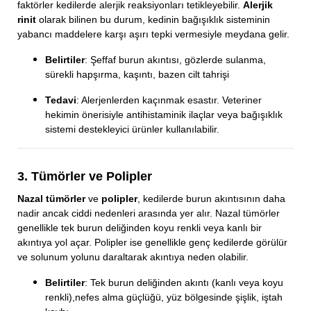
faktörler kedilerde alerjik reaksiyonları tetikleyebilir.
Alerjik
rinit
olarak bilinen bu durum, kedinin bağışıklık sisteminin
yabancı maddelere karşı aşırı tepki vermesiyle meydana gelir.
Belirtiler
: Şeffaf burun akıntısı, gözlerde sulanma,
sürekli hapşırma, kaşıntı, bazen cilt tahrişi
Tedavi
: Alerjenlerden kaçınmak esastır. Veteriner
hekimin önerisiyle antihistaminik ilaçlar veya bağışıklık
sistemi destekleyici ürünler kullanılabilir.
3. Tümörler ve Polipler
Nazal tümörler
ve
polipler
, kedilerde burun akıntısının daha
nadir ancak ciddi nedenleri arasında yer alır. Nazal tümörler
genellikle tek burun deliğinden koyu renkli veya kanlı bir
akıntıya yol açar. Polipler ise genellikle genç kedilerde görülür
ve solunum yolunu daraltarak akıntıya neden olabilir.
Belirtiler
: Tek burun deliğinden akıntı (kanlı veya koyu
renkli),nefes alma güçlüğü, yüz bölgesinde şişlik, iştah