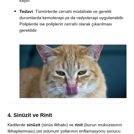
kaybı
Tedavi
: Tümörlerde cerrahi müdahale ve gerekli
durumlarda kemoterapi ya da radyoterapi uygulanabilir.
Poliplerde ise poliplerin cerrahi olarak çıkarılması
gereklidir.
4. Sinüzit ve Rinit
Kedilerde
sinüzit
(sinüs iltihabı) ve
rinit
(burun mukozasının
iltihaplanması),üst solunum yollarının enflamasyonu sonucu