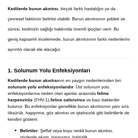
Kedilerde burun akıntısı
, birçok farklı hastalığın ya da
çevresel faktörün belirtisi olabilir. Burun akıntısının şiddeti ve
süresi, kedinizin sağlığı hakkında önemli ipuçları verir. Bu
geniş kapsamlı incelemede, burun akıntısının farklı nedenlerini
ayrıntılı olarak ele alacağız.
1. Solunum Yolu Enfeksiyonları
Kedilerde burun akıntısı
nın en yaygın nedenlerinden biri
solunum yolu enfeksiyonlarıdır
. Üst solunum yolu
enfeksiyonlarına neden olan ajanlar arasında
feline
herpesvirüs
(FHV-1),
feline calicivirus
ve bazı bakteriler
bulunur. Bu enfeksiyonlar genellikle burun akıntısının yanı sıra
öksürük, hapşırma, göz akıntısı ve iştahsızlık gibi belirtilerle de
kendini gösterir.
Belirtiler
: Şeffaf veya koyu renkli burun akıntısı,
gözlerde akıntı, hapşırma, halsizlik