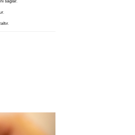
ni sağlar.
ur.
ltır.