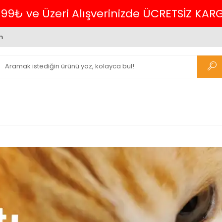
Havalede %4 İNDİRİM
m