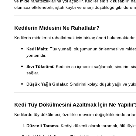
ve mide rahatsızlıklarına yol açabilir. Kediler sık sık kusabilir, 
olumsuz etkilenebilir, iştah kaybı ve enerji düşüklüğü gibi duruml
Kedilerin Midesini Ne Rahatlatır?
Kedilerin midelerini rahatlatmak için birkaç öneri bulunmaktadır:
Kedi Maltı:
Tüy yumağı oluşumunun önlenmesi ve midede biri
yöntemdir.
Sıvı Tüketimi:
Kedinin su içmesini sağlamak, sindirim si
sağlar.
Düşük Yağlı Gıdalar:
Sindirimi kolay, düşük yağlı ve yük
Kedi Tüy Dökülmesini Azaltmak İçin Ne Yapılır
Kedilerde tüy dökülmesi, özellikle mevsim değişikliklerinde artar
Düzenli Tarama:
Kediyi düzenli olarak taramak, ölü tüyle