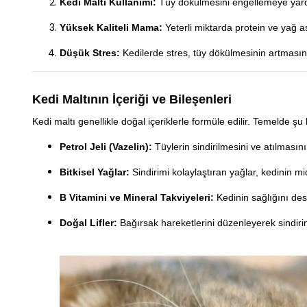
Kedi Maltı Kullanımı:
Tüy dökülmesini engellemeye yardımc
Yüksek Kaliteli Mama:
Yeterli miktarda protein ve yağ a
Düşük Stres:
Kedilerde stres, tüy dökülmesinin artmasına
Kedi Maltının İçeriği ve Bileşenleri
Kedi maltı genellikle doğal içeriklerle formüle edilir. Temelde şu b
Petrol Jeli (Vazelin):
Tüylerin sindirilmesini ve atılmasını
Bitkisel Yağlar:
Sindirimi kolaylaştıran yağlar, kedinin m
B Vitamini ve Mineral Takviyeleri:
Kedinin sağlığını dest
Doğal Lifler:
Bağırsak hareketlerini düzenleyerek sindiri