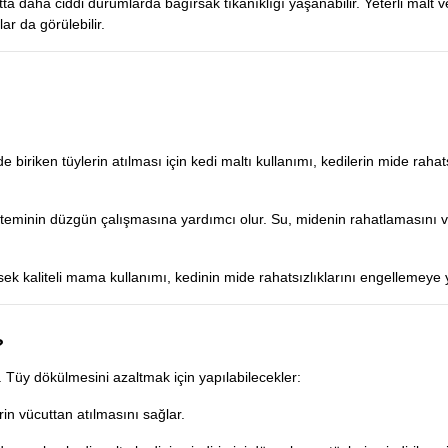
hatta daha ciddi durumlarda bağırsak tıkanıklığı yaşanabilir. Yeterli malt v
ar da görülebilir.
ken tüylerin atılması için kedi maltı kullanımı, kedilerin mide rahatsızl
steminin düzgün çalışmasına yardımcı olur. Su, midenin rahatlamasını 
sek kaliteli mama kullanımı, kedinin mide rahatsızlıklarını engellemeye 
?
. Tüy dökülmesini azaltmak için yapılabilecekler:
rin vücuttan atılmasını sağlar.