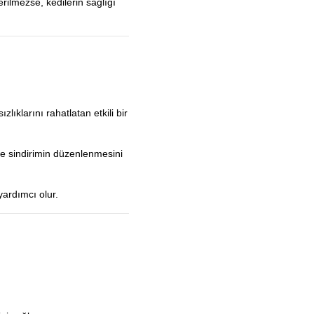
erilmezse, kedilerin sağlığı
ıklarını rahatlatan etkili bir
ve sindirimin düzenlenmesini
yardımcı olur.