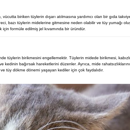
 vücutta biriken tüylerin dışarı atılmasına yardımcı olan bir gıda takviye
reci, bazı tüylerin midelerine gitmesine neden olabilir ve tüy yumağı ol
 için formüle edilmiş jel kıvamında bir üründür.
nde tüylerin birikmesini engellemektir. Tüylerin midede birikmesi, kabızl
ar ve kedinin bağırsak hareketlerini düzenler. Ayrıca, mide rahatsızlıklar
ar ve tüy dökme dönemi yaşayan kediler için çok faydalıdır.