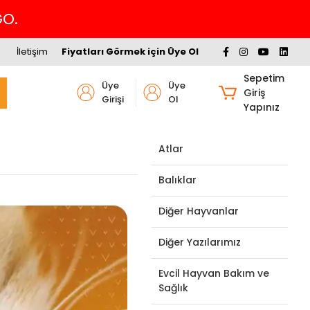
İletişim
Fiyatları Görmek için Üye Ol
Sepetim
Üye
Üye
Giriş
Girişi
Ol
Yapınız
Atlar
Balıklar
Diğer Hayvanlar
Diğer Yazılarımız
Evcil Hayvan Bakım ve
Sağlık