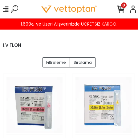
0
1.699₺ ve Üzeri Alışverinizde ÜCRETSİZ KARGO.
I.V FLON
Filtreleme
Sıralama