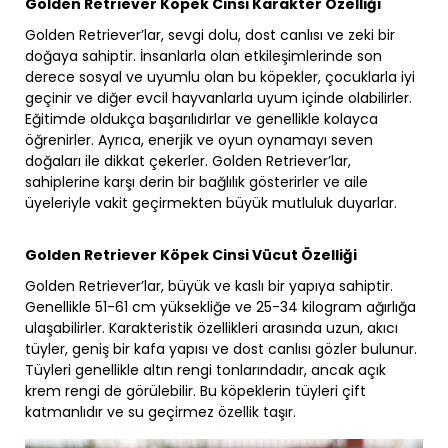
Golden Retriever Köpek Cinsi Karakter Özelliği
Golden Retriever’lar, sevgi dolu, dost canlısı ve zeki bir
doğaya sahiptir. İnsanlarla olan etkileşimlerinde son
derece sosyal ve uyumlu olan bu köpekler, çocuklarla iyi
geçinir ve diğer evcil hayvanlarla uyum içinde olabilirler.
Eğitimde oldukça başarılıdırlar ve genellikle kolayca
öğrenirler. Ayrıca, enerjik ve oyun oynamayı seven
doğaları ile dikkat çekerler. Golden Retriever’lar,
sahiplerine karşı derin bir bağlılık gösterirler ve aile
üyeleriyle vakit geçirmekten büyük mutluluk duyarlar.
Golden Retriever Köpek Cinsi Vücut Özelliği
Golden Retriever’lar, büyük ve kaslı bir yapıya sahiptir.
Genellikle 51-61 cm yüksekliğe ve 25-34 kilogram ağırlığa
ulaşabilirler. Karakteristik özellikleri arasında uzun, akıcı
tüyler, geniş bir kafa yapısı ve dost canlısı gözler bulunur.
Tüyleri genellikle altın rengi tonlarındadır, ancak açık
krem rengi de görülebilir. Bu köpeklerin tüyleri çift
katmanlıdır ve su geçirmez özellik taşır.