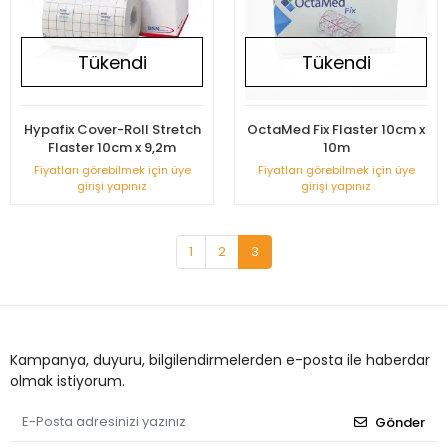
Tükendi
Tükendi
Hypafix Cover-Roll Stretch
OctaMed Fix Flaster 10cm x
Flaster 10cm x 9,2m
10m
Fiyatları görebilmek için üye
Fiyatları görebilmek için üye
girişi yapınız
girişi yapınız
1
2
3
Kampanya, duyuru, bilgilendirmelerden e-posta ile haberdar
olmak istiyorum.
Gönder