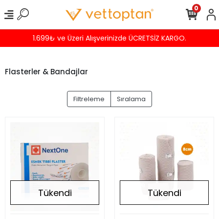
0
1.699₺ ve Üzeri Alışverinizde ÜCRETSİZ KARGO.
Flasterler & Bandajlar
Filtreleme
Sıralama
Tükendi
Tükendi