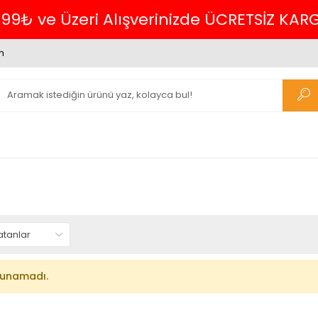
699₺ ve Üzeri Alışverinizde ÜCRETSİZ KAR
m
lunamadı.