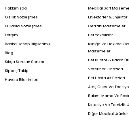
Hakkımızda
Medikal Sarf Malzeme
Gizlilik Sözleşmesi
Enjektörler & Enjektör 
Kullanıcı Sözleşmesi
Cerrahi Malzemeler
İletişim
Pet Yakalıklar
Banka Hesap Bilgilerimiz
Kliniğe Ve Hekime Öz
Malzemeler
Blog
Pet Kuaför & Bakım Ür
Sıkça Sorulan Sorular
Veteriner Cihazları
Sipariş Takip
Pet Hasta Alt Bezleri
Havale Bildirimleri
Ateş Ölçer Ve Tansiyon
Bakım, Mama Ve Besin
Kırtasiye Ve Temizlik Ü
Diğer Medikal Ürünler