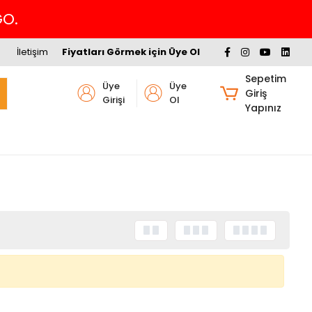
GO.
İletişim
Fiyatları Görmek için Üye Ol
Sepetim
Üye
Üye
Giriş
Girişi
Ol
Yapınız