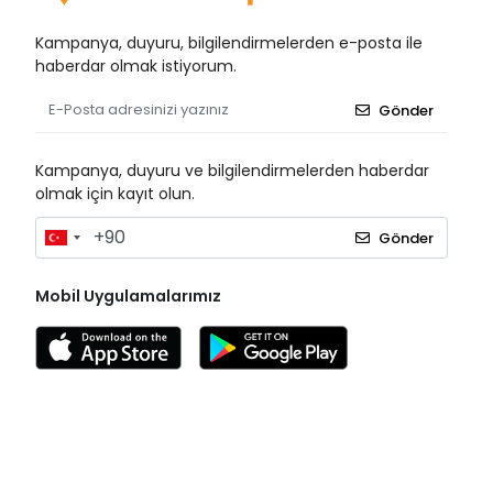
Biorad
Bioxi
Kampanya, duyuru, bilgilendirmelerden e-posta ile
haberdar olmak istiyorum.
Bıçakcılar
BRP
Gönder
Bustark
Kampanya, duyuru ve bilgilendirmelerden haberdar
Buster
olmak için kayıt olun.
Cansın
Gönder
Clean Ped
Clivex
Mobil Uygulamalarımız
Covidien
Cutta Cutter
Damacryl Vet
Damla Sağlık
Dermosept