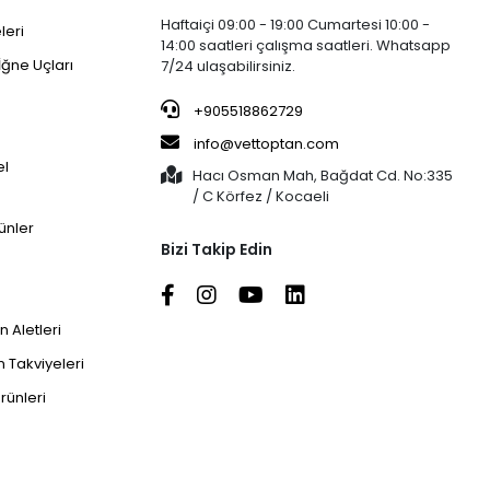
Haftaiçi 09:00 - 19:00 Cumartesi 10:00 -
leri
14:00 saatleri çalışma saatleri. Whatsapp
İğne Uçları
7/24 ulaşabilirsiniz.
+905518862729
info@vettoptan.com
el
Hacı Osman Mah, Bağdat Cd. No:335
/ C Körfez / Kocaeli
ünler
Bizi Takip Edin
 Aletleri
 Takviyeleri
rünleri