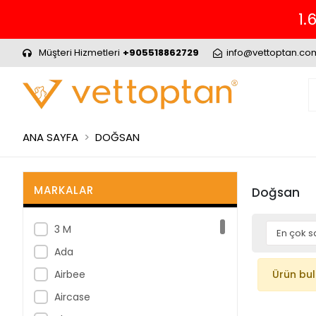
1.
Müşteri Hizmetleri
+905518862729
info@vettoptan.co
ANA SAYFA
DOĞSAN
MARKALAR
Doğsan
3 M
Ada
Airbee
Ürün bu
Aircase