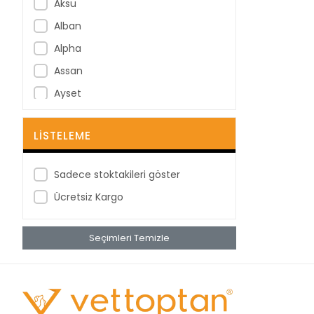
Aksu
Alban
Alpha
Assan
Ayset
B Braun
LISTELEME
B-Good
Bastos Viegas
Sadece stoktakileri göster
BD
Ücretsiz Kargo
Berha
Berika
Seçimleri Temizle
BestPoint
Betagauze
Betasan