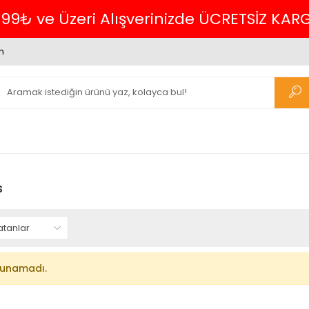
699₺ ve Üzeri Alışverinizde ÜCRETSİZ KAR
m
s
lunamadı.