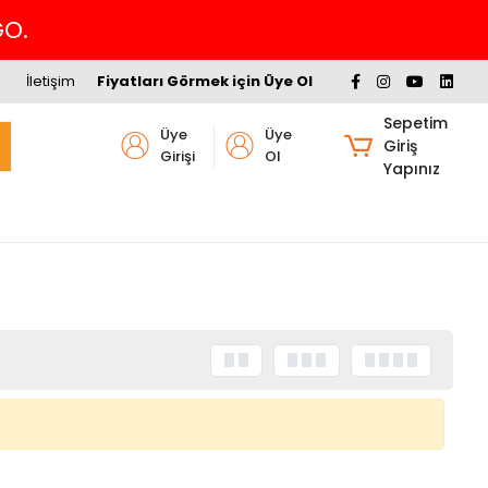
GO.
İletişim
Fiyatları Görmek için Üye Ol
Sepetim
Üye
Üye
Giriş
Girişi
Ol
Yapınız