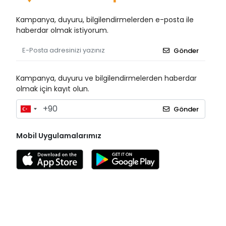
Biorad
Bioxi
Kampanya, duyuru, bilgilendirmelerden e-posta ile
haberdar olmak istiyorum.
Bıçakcılar
BRP
Gönder
Bustark
Kampanya, duyuru ve bilgilendirmelerden haberdar
Buster
olmak için kayıt olun.
Cansın
Gönder
Clean Ped
Clivex
Mobil Uygulamalarımız
Covidien
Cutta Cutter
Damacryl Vet
Damla Sağlık
Dermosept