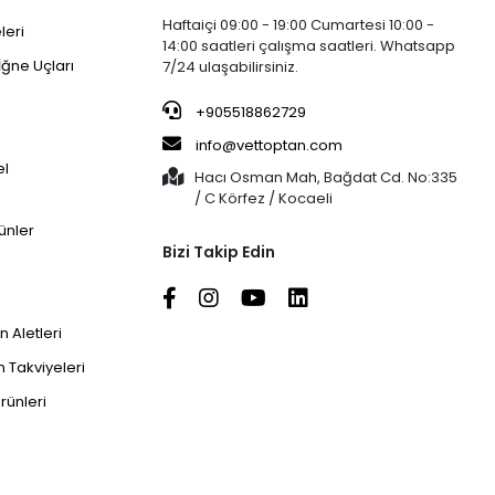
Haftaiçi 09:00 - 19:00 Cumartesi 10:00 -
leri
14:00 saatleri çalışma saatleri. Whatsapp
İğne Uçları
7/24 ulaşabilirsiniz.
+905518862729
info@vettoptan.com
el
Hacı Osman Mah, Bağdat Cd. No:335
/ C Körfez / Kocaeli
ünler
Bizi Takip Edin
 Aletleri
 Takviyeleri
rünleri