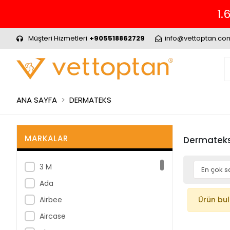
1.
Müşteri Hizmetleri
+905518862729
info@vettoptan.co
ANA SAYFA
DERMATEKS
MARKALAR
Dermatek
3 M
Ada
Airbee
Ürün bu
Aircase